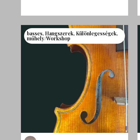
basses
,
Hangszerek
,
Különlegességek
,
műhely/Workshop