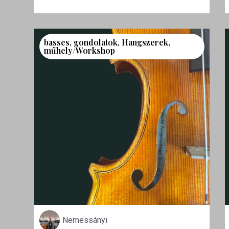
basses
,
gondolatok
,
Hangszerek
,
műhely/Workshop
Nemessányi