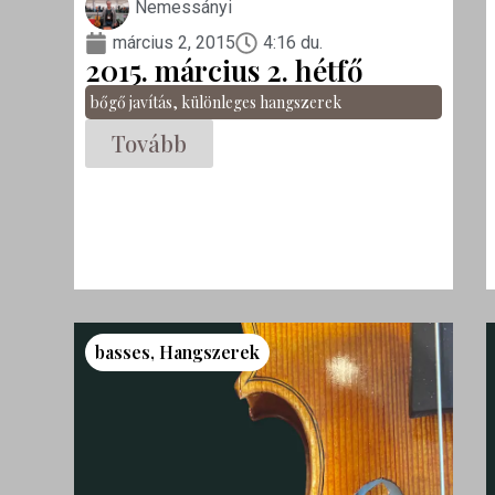
Nemessányi
március 2, 2015
4:16 du.
2015. március 2. hétfő
bőgő javítás
,
különleges hangszerek
Tovább
basses
,
Hangszerek