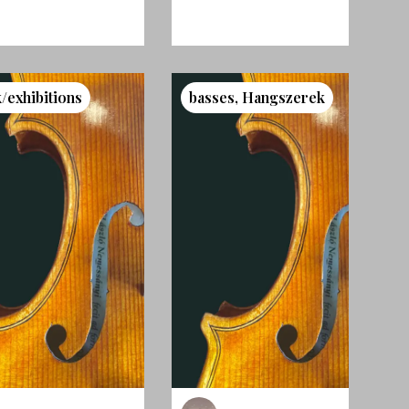
k/exhibitions
basses
,
Hangszerek