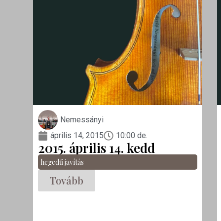
Nemessányi
április 14, 2015
10:00 de.
2015. április 14. kedd
hegedű javítás
Tovább