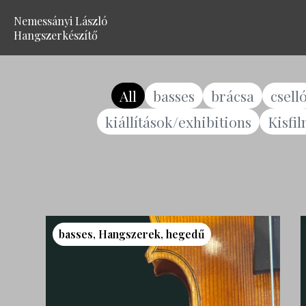
Nemessányi László
Hangszerkészítő
All
basses
brácsa
csell
kiállítások/exhibitions
Kisfi
basses
,
Hangszerek
,
hegedű