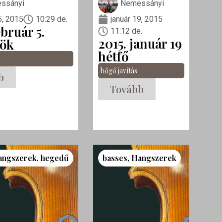
ssányi
Nemessányi
5, 2015
10:29 de.
január 19, 2015
ebruár 5.
11:12 de.
2015. január 19
tök
hétfő
bőgő javítás
b
Tovább
angszerek
,
hegedű
basses
,
Hangszerek