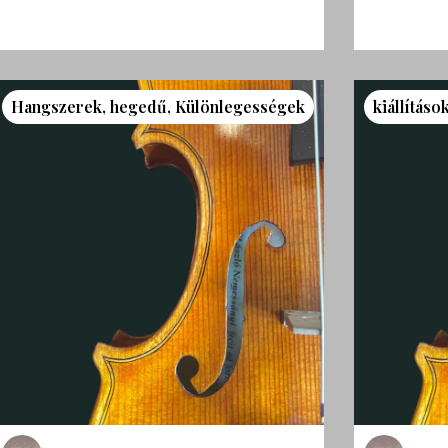
Hangszerek
,
hegedű
,
Különlegességek
kiállításo