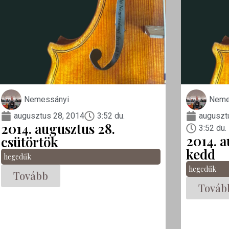
Nemessányi
Neme
augusztus 28, 2014
3:52 du.
auguszt
2014. augusztus 28.
3:52 du.
2014. a
csütörtök
kedd
hegedűk
hegedűk
Tovább
Továb