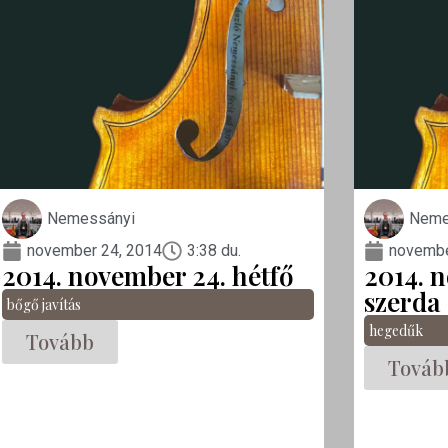
Nemessányi
Neme
november 24, 2014
3:38 du.
novembe
2014. november 24. hétfő
2014. 
szerda
bőgő javítás
hegedűk
Tovább
Továb