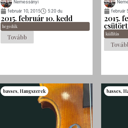
Nemessányi
Neme
február 10, 2015
5:20 du.
február 
2015. február 10. kedd
2015. f
csütör
hegedűk
kiállítás
Tovább
Továb
basses
,
Hangszerek
basses
,
H