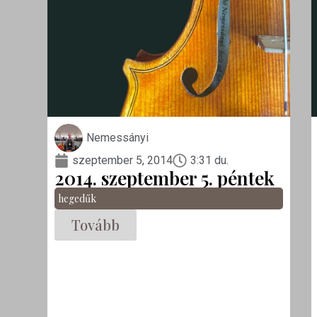
Nemessányi
szeptember 5, 2014
3:31 du.
2014. szeptember 5. péntek
hegedűk
Tovább