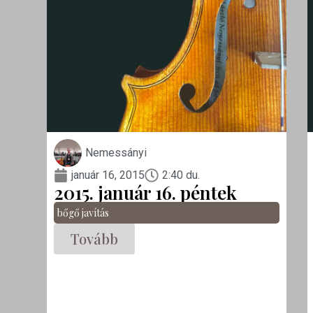
Nemessányi
január 16, 2015
2:40 du.
2015. január 16. péntek
bőgő javítás
Tovább