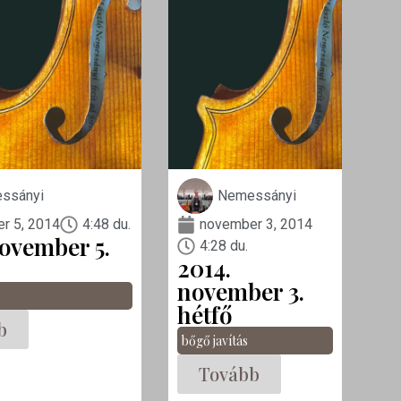
ssányi
Nemessányi
r 5, 2014
4:48 du.
november 3, 2014
november 5.
4:28 du.
2014.
november 3.
hétfő
b
bőgő javítás
Tovább