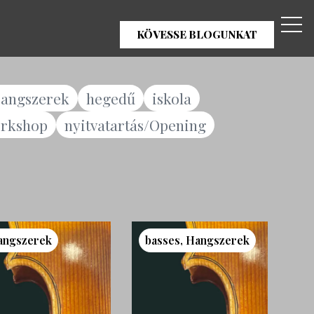
KÖVESSE BLOGUNKAT
angszerek
hegedű
iskola
rkshop
nyitvatartás/Opening
angszerek
basses
,
Hangszerek