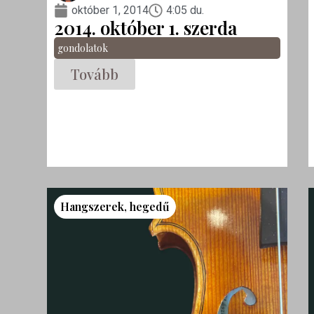
október 1, 2014
4:05 du.
2014. október 1. szerda
gondolatok
Tovább
Hangszerek
,
hegedű