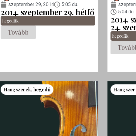
szeptember 29, 2014
5:05 du.
szeptem
2014. szeptember 29. hétfő
5:04 du.
2014. 
hegedűk
24. sze
Tovább
hegedűk
Továb
Hangszerek
,
hegedű
Hangszer