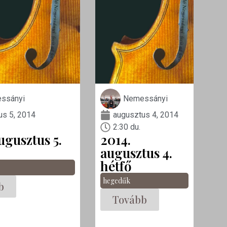
ssányi
Nemessányi
us 5, 2014
augusztus 4, 2014
2:30 du.
ugusztus 5.
2014.
augusztus 4.
hétfő
hegedűk
b
Tovább