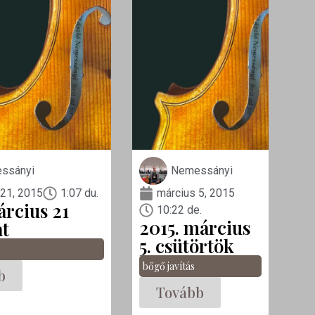
ssányi
Nemessányi
 21, 2015
1:07 du.
március 5, 2015
árcius 21
10:22 de.
2015. március
t
5. csütörtök
bőgő javítás
b
Tovább