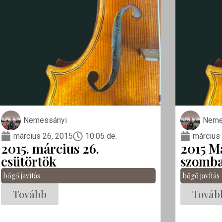
Nemessányi
Neme
március 26, 2015
10:05 de.
március
2015. március 26.
2015 M
csütörtök
szomba
bőgő javítás
bőgő javítás
Tovább
Továb