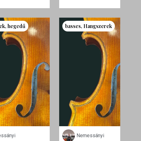
ek
,
hegedű
basses
,
Hangszerek
ssányi
Nemessányi