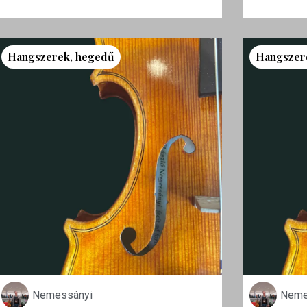
Hangszerek
,
hegedű
Hangszer
Nemessányi
Neme