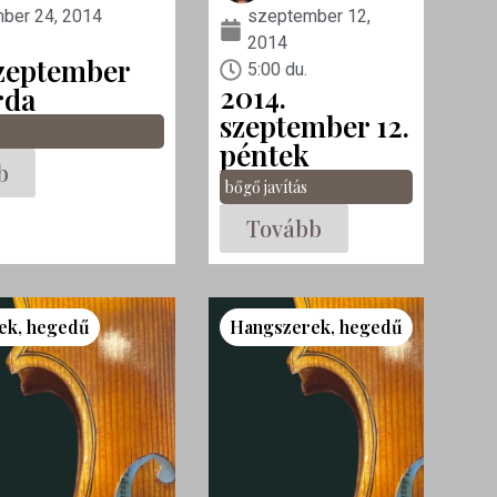
ber 24, 2014
szeptember 12,
2014
szeptember
5:00 du.
2014.
rda
szeptember 12.
péntek
b
bőgő javítás
Tovább
ek
,
hegedű
Hangszerek
,
hegedű