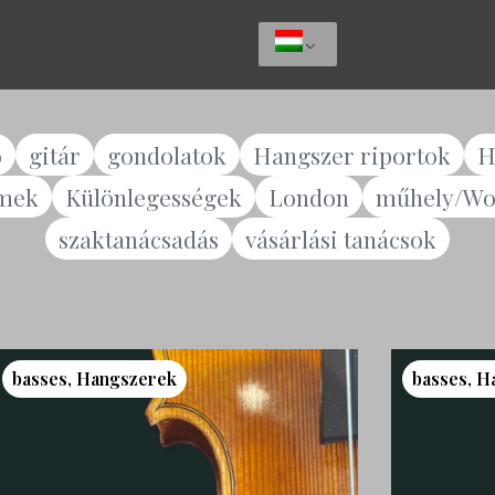
ó
gitár
gondolatok
Hangszer riportok
H
lmek
Különlegességek
London
műhely/Wo
szaktanácsadás
vásárlási tanácsok
basses
,
Hangszerek
basses
,
H