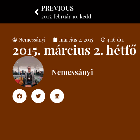
PREVIOUS
Nemessányi László
Hangszerkészítő
2015. február 10. kedd
Nemessányi
március 2, 2015
4:16 du.
2015. március 2. hétfő
Nemessányi