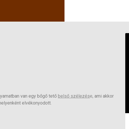
folyamatban van egy bőgő tető
belső szélezés
e
, ami akkor
 helyenként elvékonyodott.