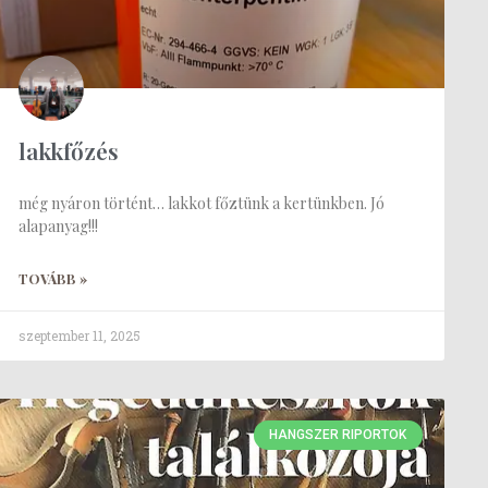
lakkfőzés
még nyáron történt… lakkot főztünk a kertünkben. Jó
alapanyag!!!
TOVÁBB »
szeptember 11, 2025
HANGSZER RIPORTOK