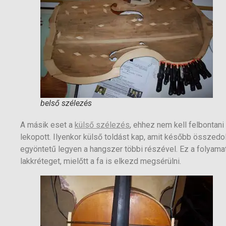
belső szélezés
A másik eset a
külső szélezés
, ehhez nem kell felbontan
lekopott. Ilyenkor külső toldást kap, amit később összed
egyöntetű legyen a hangszer többi részével. Ez a folyama
lakkréteget, mielőtt a fa is elkezd megsérülni.