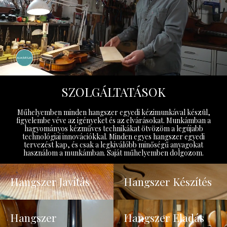
SZOLGÁLTATÁSOK
Műhelyemben minden hangszer egyedi kézimunkával készül,
figyelembe véve az igényeket és az elvárásokat. Munkámban a
hagyományos kézműves technikákat ötvözöm a legújabb
technológiai innovációkkal. Minden egyes hangszer egyedi
tervezést kap, és csak a legkiválóbb minőségű anyagokat
használom a munkámban. Saját műhelyemben dolgozom.
Hangszer Javítás
Hangszer Készítés
Hangszer
Hangszer Eladás