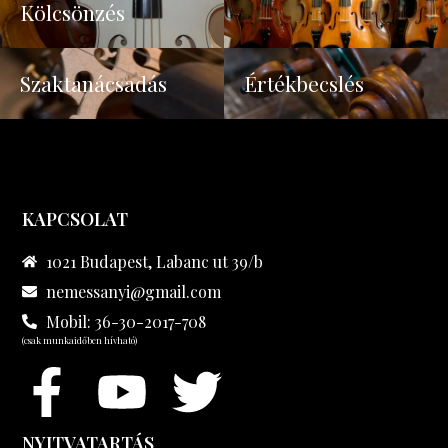
Kölcsönzés
Szaktanácsadás
Értékbecslés
KAPCSOLAT
1021 Budapest, Labanc ut 39/b
nemessanyi@gmail.com
Mobil: 36-30-2017-708
(csak munkaidőben hívható)
NYITVATARTÁS