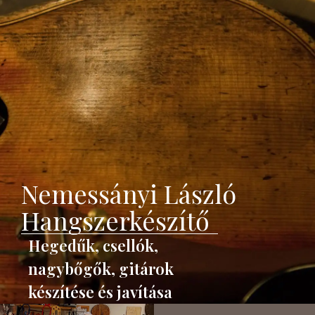
Nemessányi László
Hangszerkészítő
Nemessányi László
Hangszerkészítő
Hegedűk, csellók,
nagybőgők, gitárok
készítése és javítása