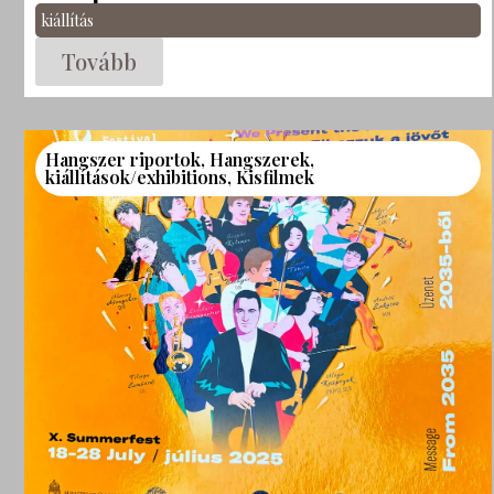
kiállítás
Tovább
Hangszer riportok
,
Hangszerek
,
kiállítások/exhibitions
,
Kisfilmek