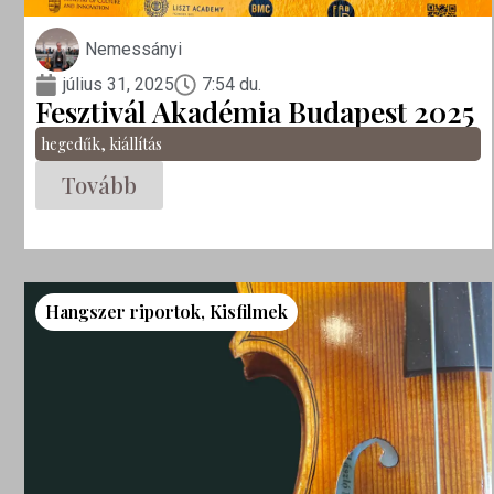
Nemessányi
július 31, 2025
7:54 du.
Fesztivál Akadémia Budapest 2025
hegedűk
,
kiállítás
Tovább
Hangszer riportok
,
Kisfilmek