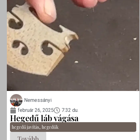
Nemessányi
február 26, 2025
7:32 du.
Hegedű láb vágása
hegedű javítás
,
hegedűk
Tovább