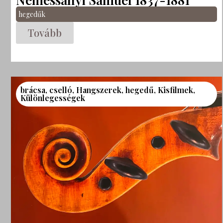
hegedűk
Tovább
brácsa
,
cselló
,
Hangszerek
,
hegedű
,
Kisfilmek
,
Különlegességek