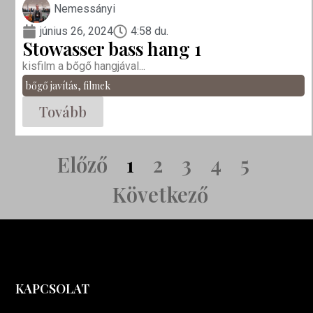
Nemessányi
június 26, 2024
4:58 du.
Stowasser bass hang 1
kisfilm a bőgő hangjával...
bőgő javítás
,
filmek
Tovább
Előző
1
2
3
4
5
Következő
KAPCSOLAT