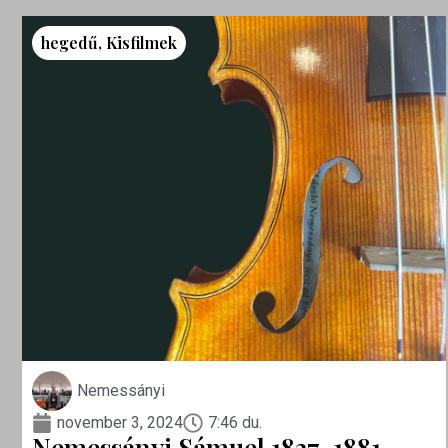
hegedű
,
Kisfilmek
Nemessányi
november 3, 2024
7:46 du.
Nemessányi Sámuel 1837-1881