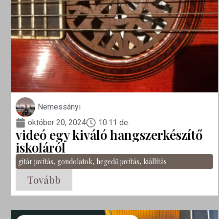
Nemessányi
október 20, 2024
10:11 de.
videó egy kiváló hangszerkészítő
iskoláról
gitár javítás
,
gondolatok
,
hegedű javítás
,
kiállítás
Tovább