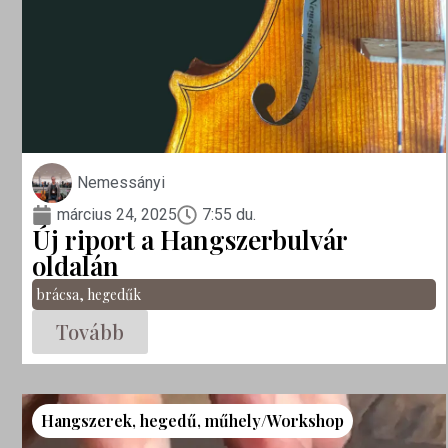
Nemessányi
március 24, 2025
7:55 du.
Új riport a Hangszerbulvár
oldalán
brácsa
,
hegedűk
Tovább
Hangszerek
,
hegedű
,
műhely/Workshop