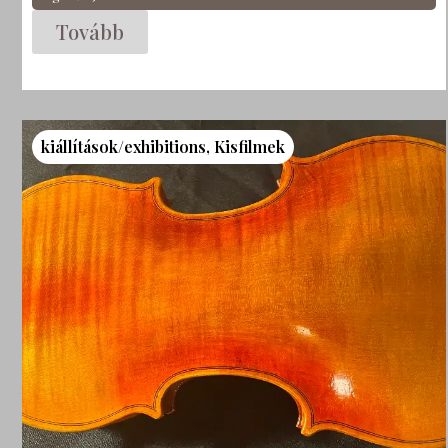
Tovább
kiállítások/exhibitions
,
Kisfilmek