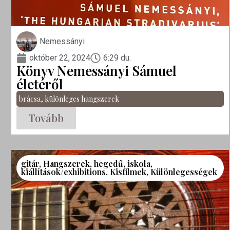
Nemessányi
október 22, 2024
6:29 du.
Könyv Nemessányi Sámuel
életéről
brácsa
,
különleges hangszerek
Tovább
gitár
,
Hangszerek
,
hegedű
,
iskola
,
kiállítások/exhibitions
,
Kisfilmek
,
Különlegességek