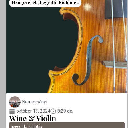
Hangszerek
,
hegedű
,
Kisfilmek
Nemessányi
október 13, 2024
8:29 de.
Wine & Violin
hegedűk
,
kiállítás