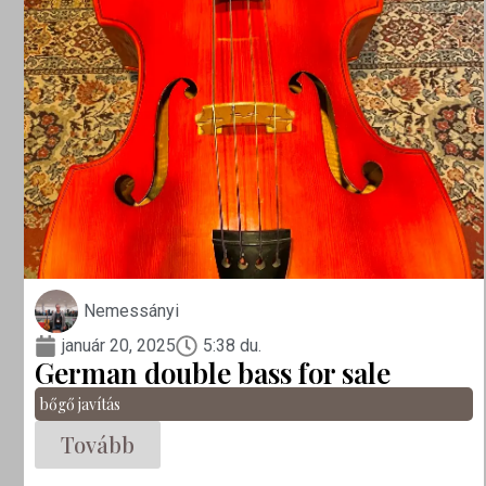
Nemessányi
január 20, 2025
5:38 du.
German double bass for sale
bőgő javítás
Tovább