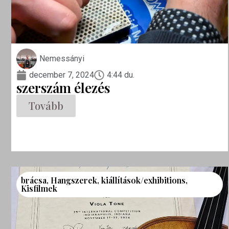
Nemessányi
december 7, 2024
4:44 du.
szerszám élezés
Tovább
brácsa
,
Hangszerek
,
kiállítások/exhibitions
,
Kisfilmek