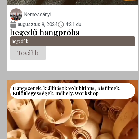
Nemessányi
augusztus 9, 2024
4:21 du.
hegedű hangpróba
hegedűk
Tovább
Hangszerek
,
kiállítások/exhibitions
,
Kisfilmek
,
Különlegességek
,
műhely/Workshop