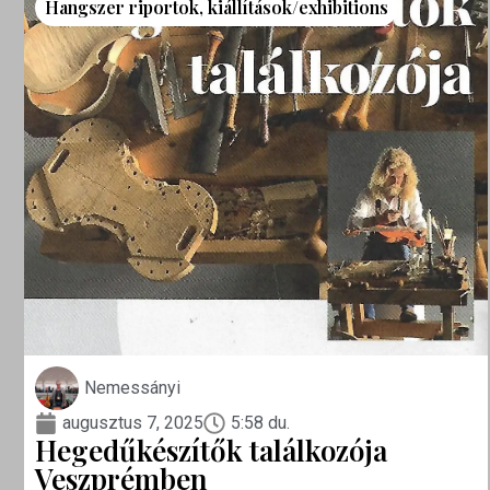
Hangszer riportok
,
kiállítások/exhibitions
Nemessányi
augusztus 7, 2025
5:58 du.
Hegedűkészítők találkozója
Veszprémben