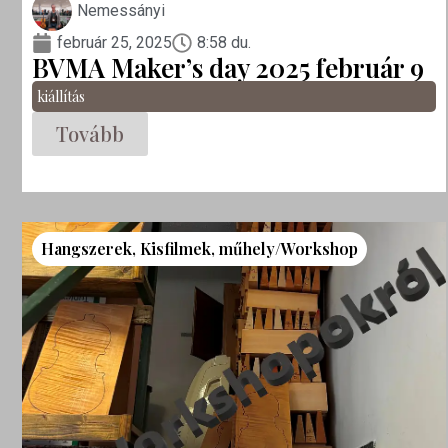
Nemessányi
február 25, 2025
8:58 du.
BVMA Maker’s day 2025 február 9
kiállítás
Tovább
Hangszerek
,
Kisfilmek
,
műhely/Workshop