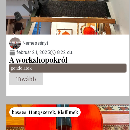
Nemessányi
február 21, 2025
8:22 du.
A workshopokról
gondolatok
Tovább
basses
,
Hangszerek
,
Kisfilmek