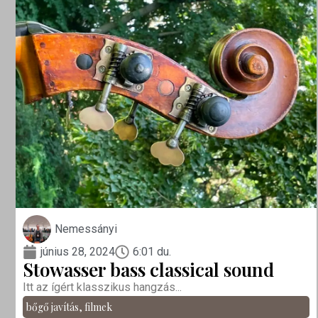
Nemessányi
június 28, 2024
6:01 du.
Stowasser bass classical sound
Itt az ígért klasszikus hangzás...
bőgő javítás
,
filmek