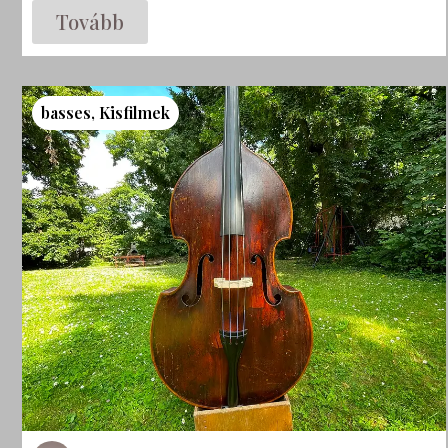
Tovább
basses
,
Kisfilmek