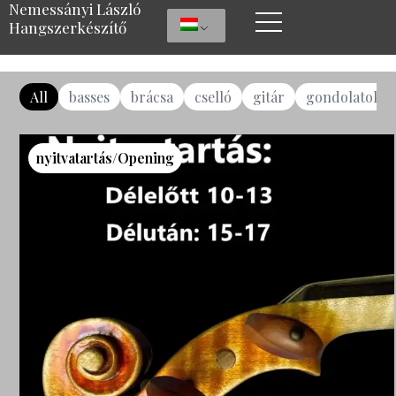
Nemessányi László
Hangszerkészítő
All
basses
brácsa
cselló
gitár
gondolatok
nyitvatartás/Opening