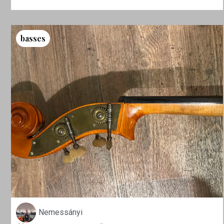
basses
Nemessányi