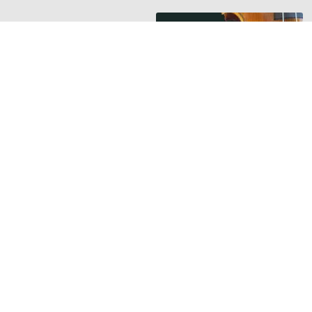
HANGSZER RIPORTOK
Új riport a
Hangszerbulvár
oldalán
Orsós Tamás
hegedűkészítő
mesterrel beszélget
Guminár Tamás és
Nemessányi László
TOVÁBB »