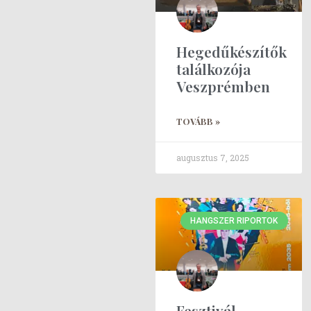
Hegedűkészítők
találkozója
Veszprémben
TOVÁBB »
augusztus 7, 2025
HANGSZER RIPORTOK
Fesztivál