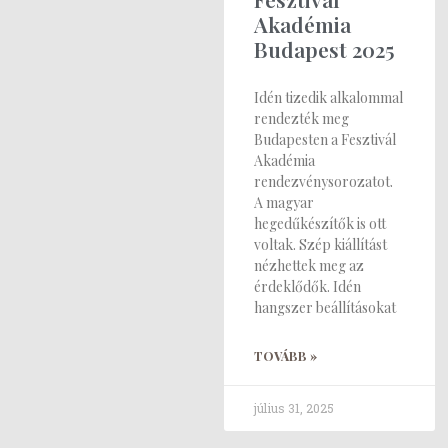
Akadémia
Budapest 2025
Idén tizedik alkalommal
rendezték meg
Budapesten a Fesztivál
Akadémia
rendezvénysorozatot.
A magyar
hegedűkészítők is ott
voltak. Szép kiállítást
nézhettek meg az
érdeklődők. Idén
hangszer beállításokat
TOVÁBB »
július 31, 2025