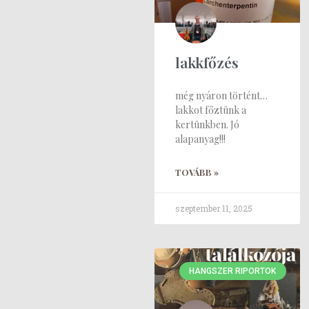
lakkfőzés
még nyáron történt…
lakkot főztünk a
kertünkben. Jó
alapanyag!!!
TOVÁBB »
szeptember 11, 2025
HANGSZER RIPORTOK