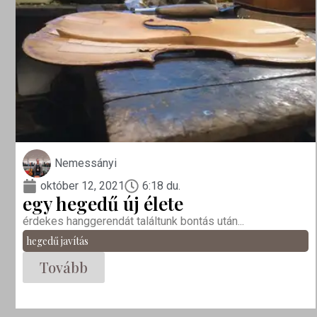
Nemessányi
október 12, 2021
6:18 du.
egy hegedű új élete
érdekes hanggerendát találtunk bontás után...
hegedű javítás
Tovább