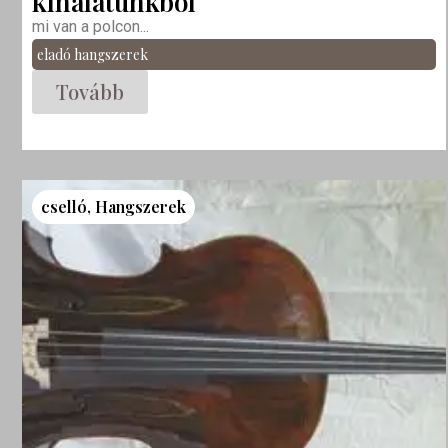
kínálatunkból
mi van a polcon...
eladó hangszerek
Tovább
cselló
,
Hangszerek