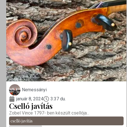
Nemessányi
január 8, 2024
3:37 du.
Cselló javítás
Zobel Vince 1797- ben készült csellója...
cselló javítás