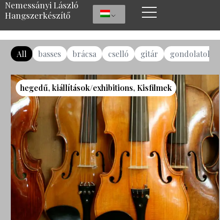
Nemessányi László
Hangszerkészítő
All
basses
brácsa
cselló
gitár
gondolatok
hegedű
,
kiállítások/exhibitions
,
Kisfilmek