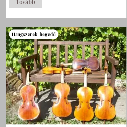
Tovább
Hangszerek
,
hegedű