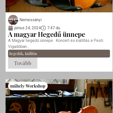
Nemessányi
június 24, 2024
7:47 du.
A magyar Hegedű ünnepe
A Magyar hegedű ünnepe . Koncert és kiállítás a Pesti
Vigadóban...
hegedűk
,
kiállítás
Tovább
műhely/Workshop