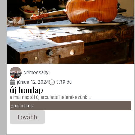
Nemessányi
június 12, 2024
3:39 du.
új honlap
a mai naptól új arculattal jelentkezünk....
gondolatok
Tovább