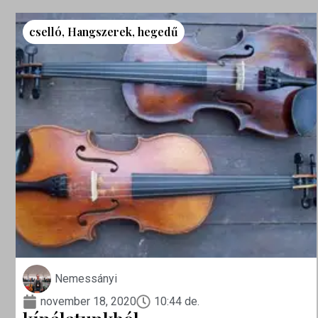
cselló
,
Hangszerek
,
hegedű
Nemessányi
november 18, 2020
10:44 de.