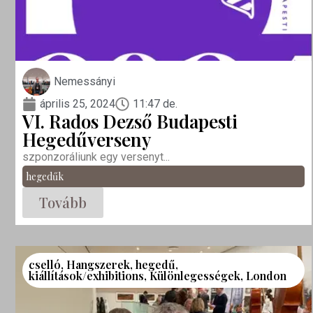
Nemessányi
április 25, 2024
11:47 de.
VI. Rados Dezső Budapesti
Hegedűverseny
szponzoráliunk egy versenyt...
hegedűk
Tovább
cselló
,
Hangszerek
,
hegedű
,
kiállítások/exhibitions
,
Különlegességek
,
London