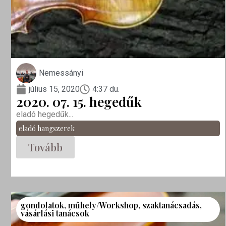
Nemessányi
július 15, 2020
4:37 du.
2020. 07. 15. hegedűk
eladó hegedűk...
eladó hangszerek
Tovább
gondolatok
,
műhely/Workshop
,
szaktanácsadás
,
vásárlási tanácsok