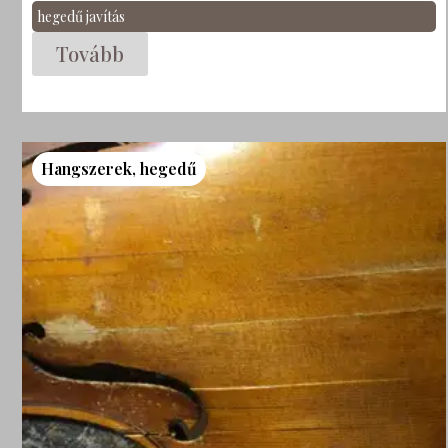
hegedű javítás
Tovább
Hangszerek
,
hegedű