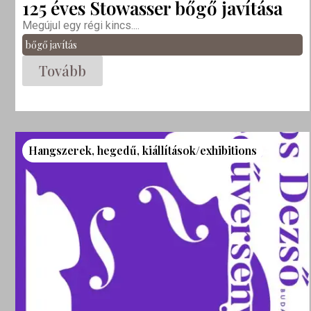
125 éves Stowasser bőgő javítása
Megújul egy régi kincs....
bőgő javítás
Tovább
Hangszerek
,
hegedű
,
kiállítások/exhibitions