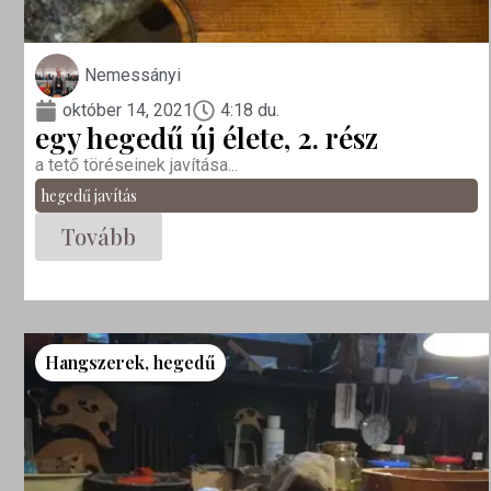
Nemessányi
október 14, 2021
4:18 du.
egy hegedű új élete, 2. rész
a tető töréseinek javítása...
hegedű javítás
Tovább
Hangszerek
,
hegedű