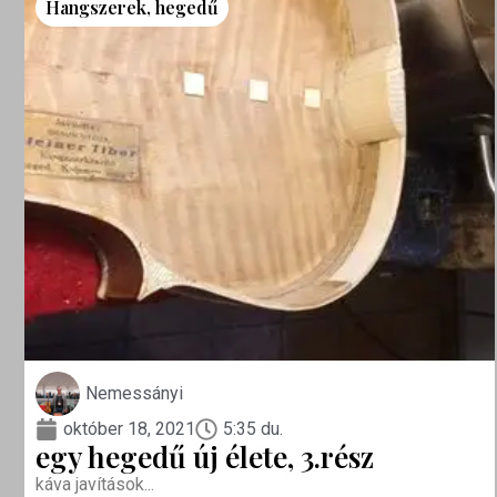
Hangszerek
,
hegedű
Nemessányi
október 18, 2021
5:35 du.
egy hegedű új élete, 3.rész
káva javítások...