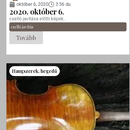
október 6, 2020
3:56 du.
2020. október 6.
cselló javítása előtti képek...
cselló javítás
Tovább
Hangszerek
,
hegedű