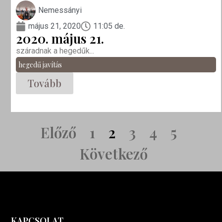
Nemessányi
május 21, 2020
11:05 de.
2020. május 21.
száradnak a hegedűk...
hegedű javítás
Tovább
Előző
1
2
3
4
5
Következő
KAPCSOLAT