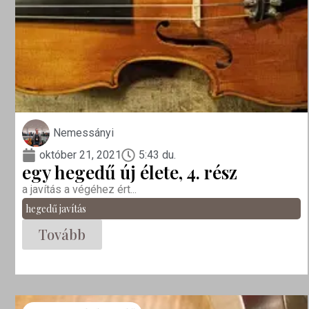
Nemessányi
október 21, 2021
5:43 du.
egy hegedű új élete, 4. rész
a javítás a végéhez ért...
hegedű javítás
Tovább