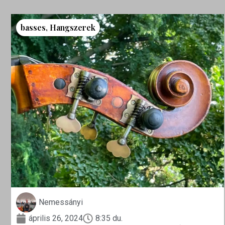
basses
,
Hangszerek
Nemessányi
április 26, 2024
8:35 du.