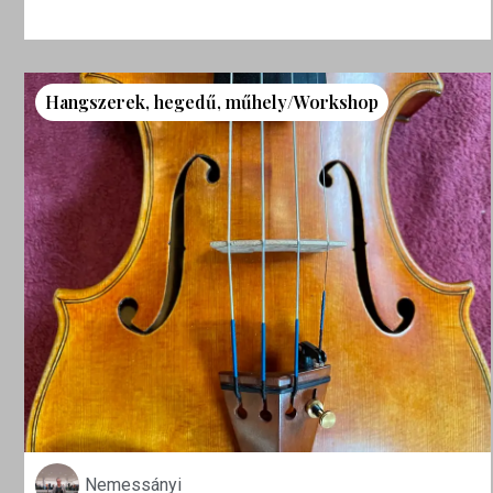
Hangszerek
,
hegedű
,
műhely/Workshop
Nemessányi