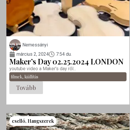
Nemessányi
március 2, 2024
7:54 du.
Maker’s Day 02.25.2024 LONDON
youtube video a Maker's day ről...
filmek
,
kiállítás
Tovább
cselló
,
Hangszerek