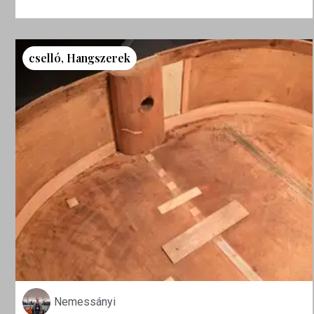
cselló
,
Hangszerek
Nemessányi