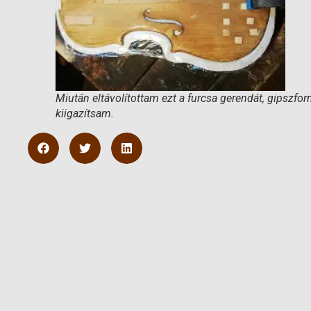
Miután eltávolítottam ezt a furcsa gerendát, gipszform
kiigazítsam.