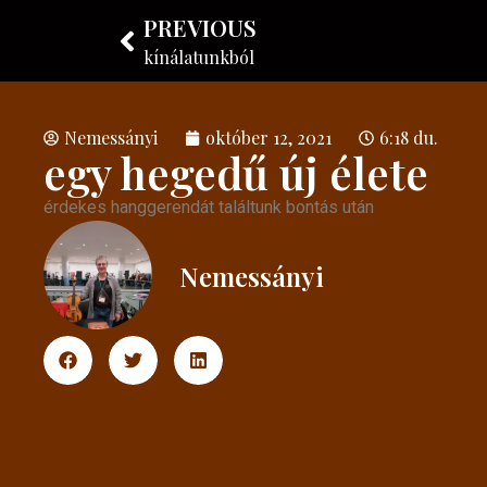
PREVIOUS
Nemessányi László
Hangszerkészítő
kínálatunkból
Nemessányi
október 12, 2021
6:18 du.
egy hegedű új élete
érdekes hanggerendát találtunk bontás után
Nemessányi