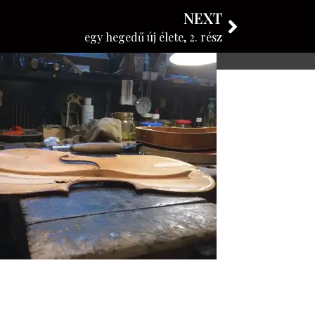
NEXT
KÖVESSE BLOGUNKAT
egy hegedű új élete, 2. rész