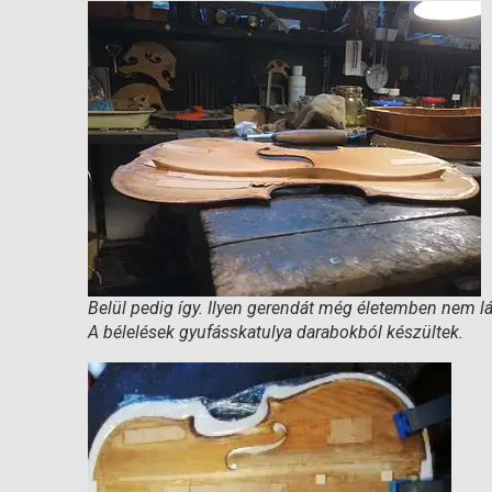
Belül pedig így. Ilyen gerendát még életemben nem lá
A bélelések gyufásskatulya darabokból készültek.