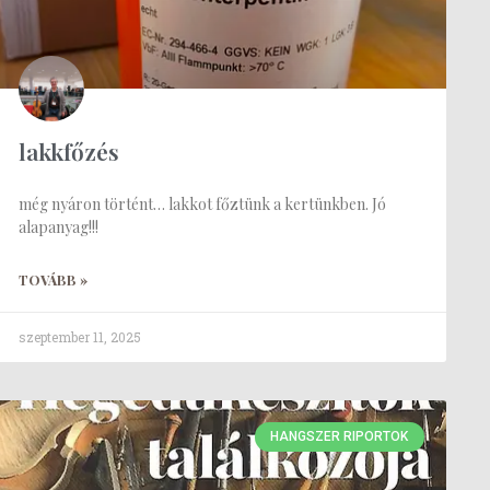
lakkfőzés
még nyáron történt… lakkot főztünk a kertünkben. Jó
alapanyag!!!
TOVÁBB »
szeptember 11, 2025
HANGSZER RIPORTOK