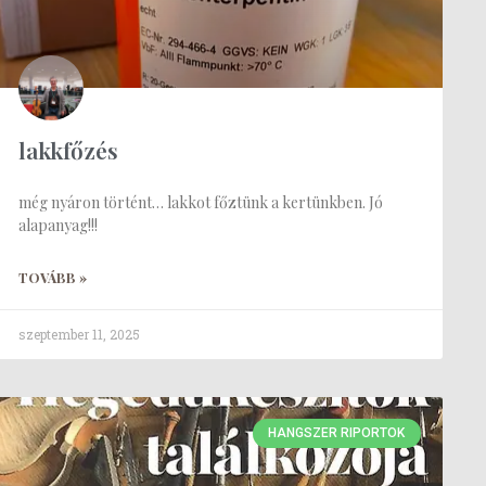
lakkfőzés
még nyáron történt… lakkot főztünk a kertünkben. Jó
alapanyag!!!
TOVÁBB »
szeptember 11, 2025
HANGSZER RIPORTOK