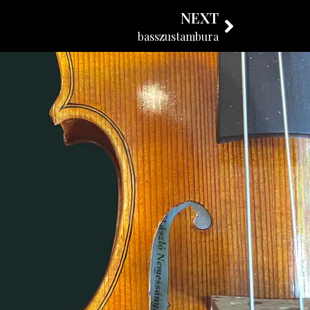
NEXT
KÖVESSE BLOGUNKAT
basszustambura