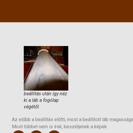
beállítás után így néz
ki a láb a fogólap
végétől
Az előbb a beállítás előtti, most a beállított láb magassága
Most többet nem is írok, beszéljenek a képek