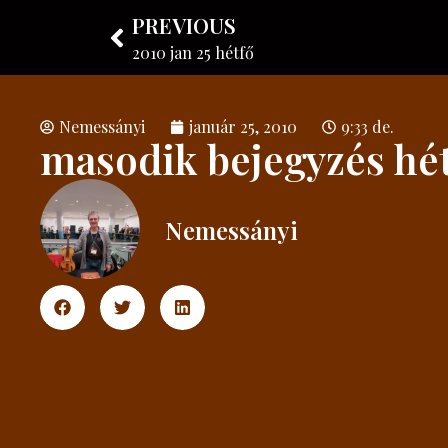
PREVIOUS
Nemessányi László
Hangszerkészítő
2010 jan 25 hétfő
Nemessányi
január 25, 2010
9:33 de.
masodik bejegyzés hé
Nemessányi