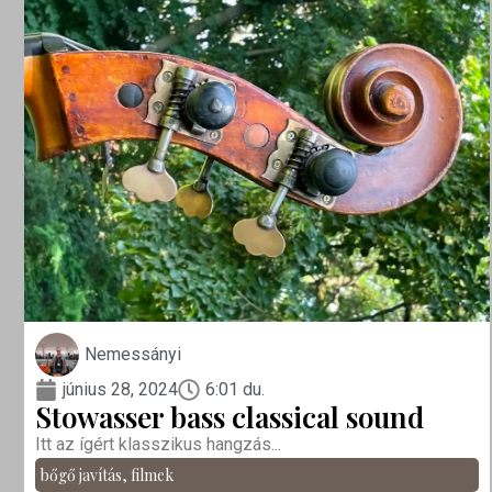
Nemessányi
június 28, 2024
6:01 du.
Stowasser bass classical sound
Itt az ígért klasszikus hangzás...
bőgő javítás
,
filmek