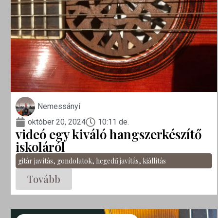
Nemessányi
október 20, 2024
10:11 de.
videó egy kiváló hangszerkészítő
iskoláról
gitár javítás
,
gondolatok
,
hegedű javítás
,
kiállítás
Tovább