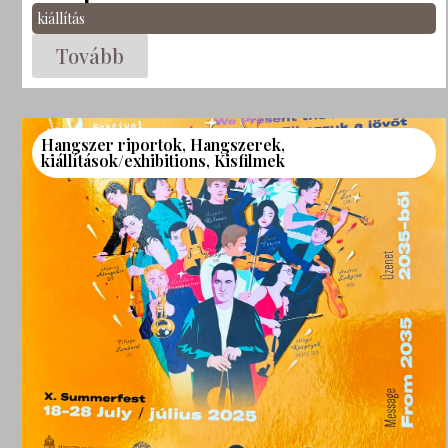
kiállítás
Tovább
Hangszer riportok
,
Hangszerek
,
kiállítások/exhibitions
,
Kisfilmek