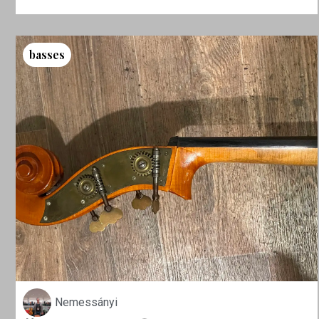
basses
Nemessányi