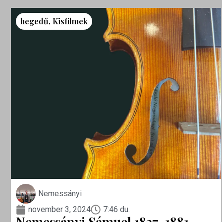
hegedű
,
Kisfilmek
Nemessányi
november 3, 2024
7:46 du.
Nemessányi Sámuel 1837-1881