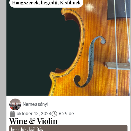
Hangszerek
,
hegedű
,
Kisfilmek
Nemessányi
október 13, 2024
8:29 de.
Wine & Violin
hegedűk
,
kiállítás