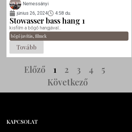
Nemessányi
június 26, 2024
4:58 du.
Stowasser bass hang 1
kisfilm a bőgő hangjával...
bőgő javítás
,
filmek
Tovább
Előző
1
2
3
4
5
Következő
KAPCSOLAT