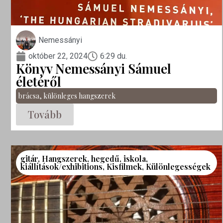
Nemessányi
október 22, 2024
6:29 du.
Könyv Nemessányi Sámuel
életéről
brácsa
,
különleges hangszerek
Tovább
gitár
,
Hangszerek
,
hegedű
,
iskola
,
kiállítások/exhibitions
,
Kisfilmek
,
Különlegességek