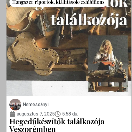
Hangszer riportok
,
kiállítások/exhibitions
Nemessányi
augusztus 7, 2025
5:58 du.
Hegedűkészítők találkozója
Veszprémben