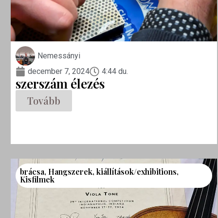
Nemessányi
december 7, 2024
4:44 du.
szerszám élezés
Tovább
brácsa
,
Hangszerek
,
kiállítások/exhibitions
,
Kisfilmek