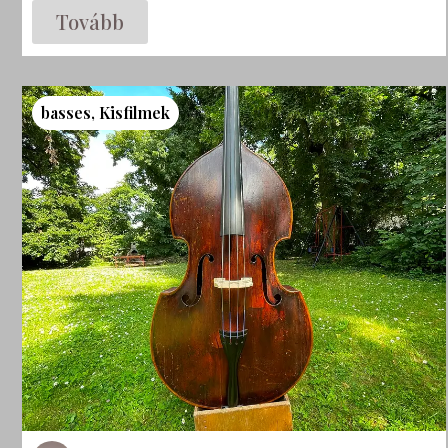
Tovább
basses
,
Kisfilmek