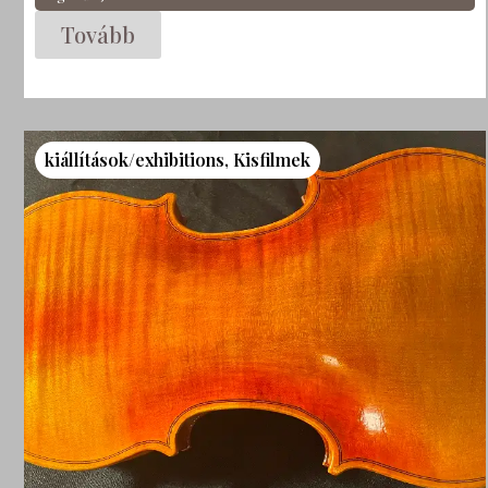
Tovább
kiállítások/exhibitions
,
Kisfilmek