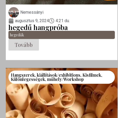
Nemessányi
augusztus 9, 2024
4:21 du.
hegedű hangpróba
hegedűk
Tovább
Hangszerek
,
kiállítások/exhibitions
,
Kisfilmek
,
Különlegességek
,
műhely/Workshop