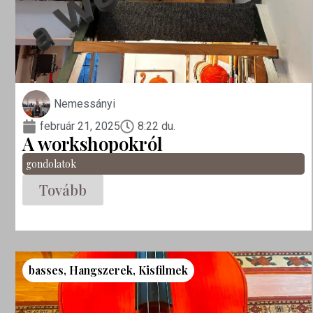
Nemessányi
február 21, 2025
8:22 du.
A workshopokról
gondolatok
Tovább
basses
,
Hangszerek
,
Kisfilmek