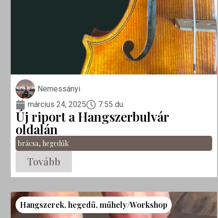
Nemessányi
március 24, 2025
7:55 du.
Új riport a Hangszerbulvár
oldalán
brácsa
,
hegedűk
Tovább
Hangszerek
,
hegedű
,
műhely/Workshop