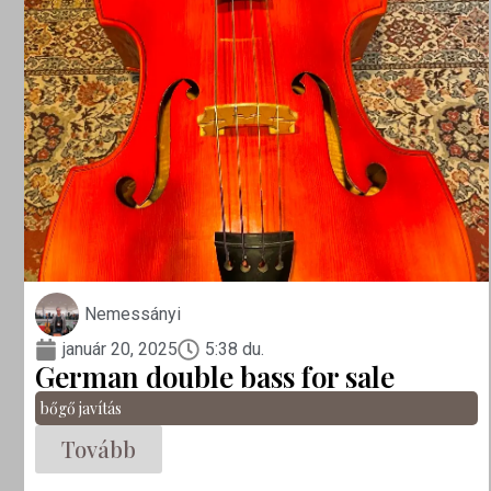
Nemessányi
január 20, 2025
5:38 du.
German double bass for sale
bőgő javítás
Tovább