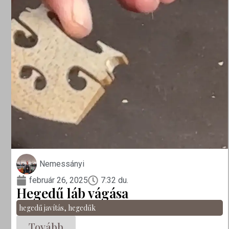
Nemessányi
február 26, 2025
7:32 du.
Hegedű láb vágása
hegedű javítás
,
hegedűk
Tovább