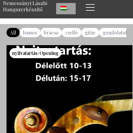
Nemessányi László
Hangszerkészítő
All
basses
brácsa
cselló
gitár
gondolatok
nyitvatartás/Opening