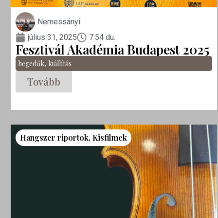
Nemessányi
július 31, 2025
7:54 du.
Fesztivál Akadémia Budapest 2025
hegedűk
,
kiállítás
Tovább
Hangszer riportok
,
Kisfilmek