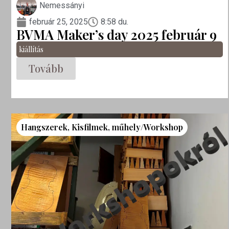
Nemessányi
február 25, 2025
8:58 du.
BVMA Maker’s day 2025 február 9
kiállítás
Tovább
Hangszerek
,
Kisfilmek
,
műhely/Workshop