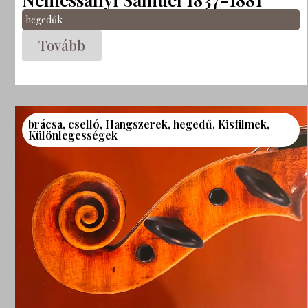
hegedűk
Tovább
brácsa
,
cselló
,
Hangszerek
,
hegedű
,
Kisfilmek
,
Különlegességek