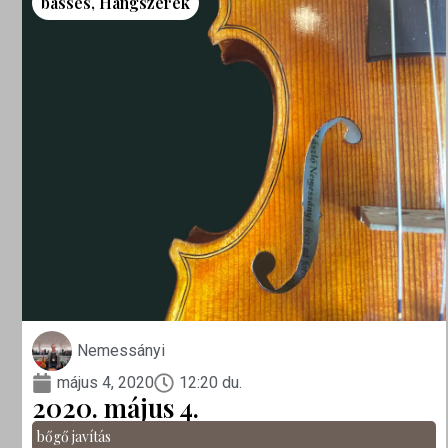
basses
,
Hangszerek
Nemessányi
május 4, 2020
12:20 du.
2020. május 4.
bőgő javítás