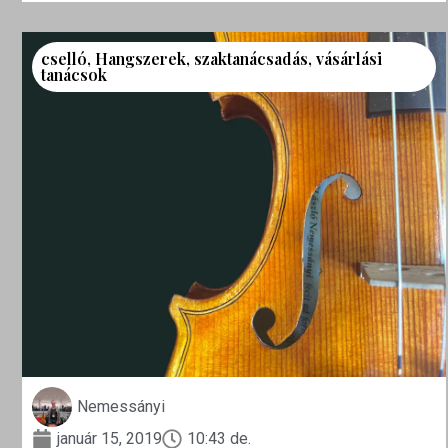
cselló
,
Hangszerek
,
szaktanácsadás
,
vásárlási
tanácsok
Nemessányi
január 15, 2019
10:43 de.