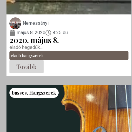
Nemessányi
május 8, 2020
4:25 du.
2020. május 8.
eladó hegedűk...
eladó hangszerek
Tovább
basses
,
Hangszerek