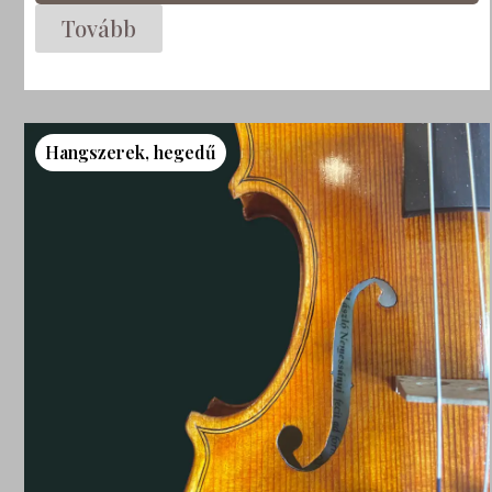
Tovább
Hangszerek
,
hegedű