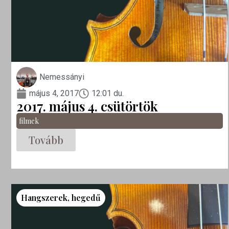
Nemessányi
május 4, 2017
12:01 du.
2017. május 4. csütörtök
filmek
Tovább
Hangszerek
,
hegedű