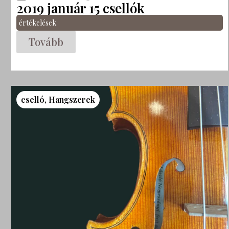
2019 január 15 csellók
értékelések
Tovább
cselló
,
Hangszerek