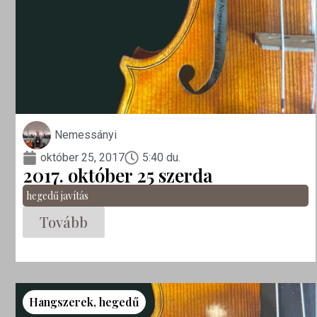
Nemessányi
október 25, 2017
5:40 du.
2017. október 25 szerda
hegedű javítás
Tovább
Hangszerek
,
hegedű