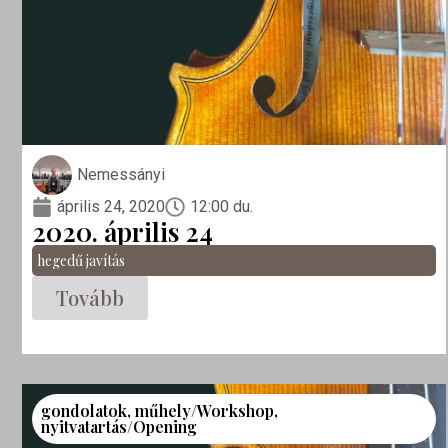
Nemessányi
április 24, 2020
12:00 du.
2020. április 24
hegedű javítás
Tovább
gondolatok
,
műhely/Workshop
,
nyitvatartás/Opening