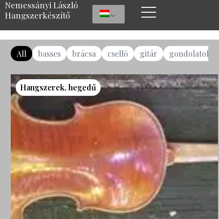
Nemessányi László
Hangszerkészítő
All
basses
brácsa
cselló
gitár
gondolatok
Hangszerek
,
hegedű