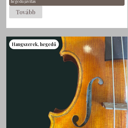
hegedű javítás
Tovább
Hangszerek
,
hegedű