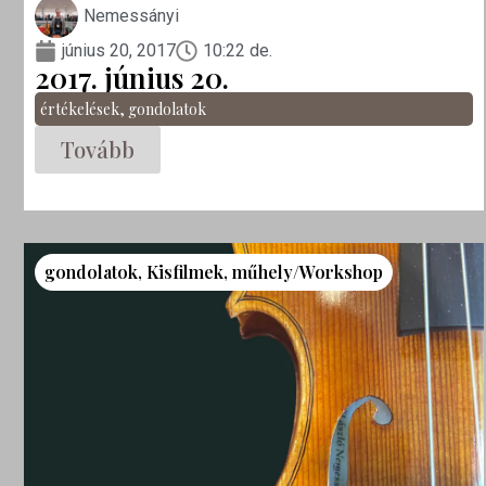
Nemessányi
június 20, 2017
10:22 de.
2017. június 20.
értékelések
,
gondolatok
Tovább
gondolatok
,
Kisfilmek
,
műhely/Workshop