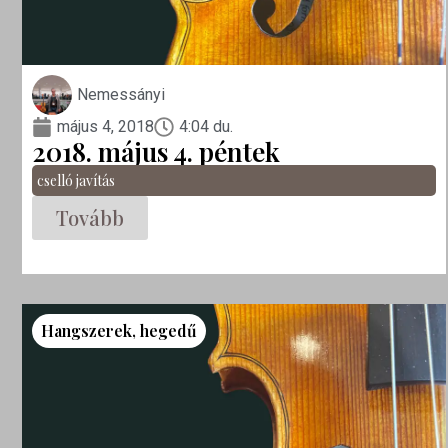
Nemessányi
május 4, 2018
4:04 du.
2018. május 4. péntek
cselló javítás
Tovább
Hangszerek
,
hegedű