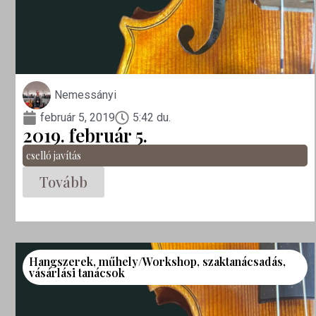
Nemessányi
február 5, 2019
5:42 du.
2019. február 5.
cselló javítás
Tovább
Hangszerek
,
műhely/Workshop
,
szaktanácsadás
,
vásárlási tanácsok