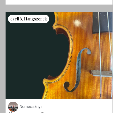
cselló
,
Hangszerek
Nemessányi