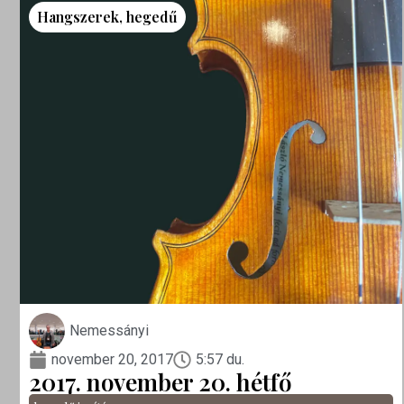
Hangszerek
,
hegedű
Nemessányi
november 20, 2017
5:57 du.
2017. november 20. hétfő