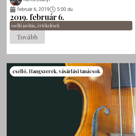
február 6, 2019
5:00 du.
2019. február 6.
cselló javítás
,
értékelések
Tovább
cselló
,
Hangszerek
,
vásárlási tanácsok