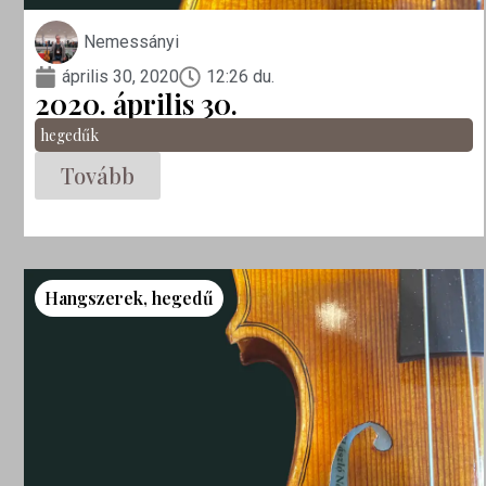
Nemessányi
április 30, 2020
12:26 du.
2020. április 30.
hegedűk
Tovább
Hangszerek
,
hegedű