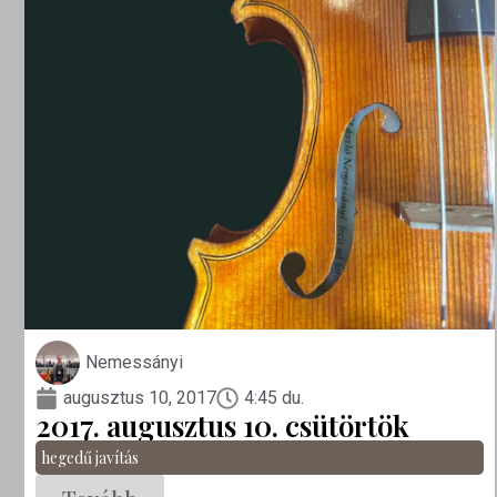
Nemessányi
augusztus 10, 2017
4:45 du.
2017. augusztus 10. csütörtök
hegedű javítás