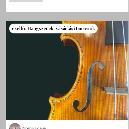
cselló
,
Hangszerek
,
vásárlási tanácsok
Nemessányi