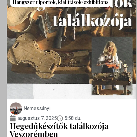
Hangszer riportok
,
kiállítások/exhibitions
Nemessányi
augusztus 7, 2025
5:58 du.
Hegedűkészítők találkozója
Veszprémben