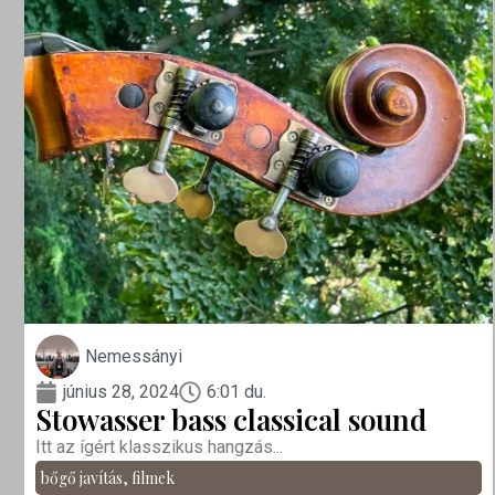
Nemessányi
június 28, 2024
6:01 du.
Stowasser bass classical sound
Itt az ígért klasszikus hangzás...
bőgő javítás
,
filmek