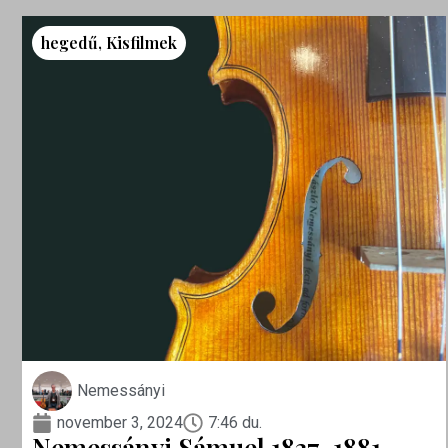
hegedű
,
Kisfilmek
Nemessányi
november 3, 2024
7:46 du.
Nemessányi Sámuel 1837-1881