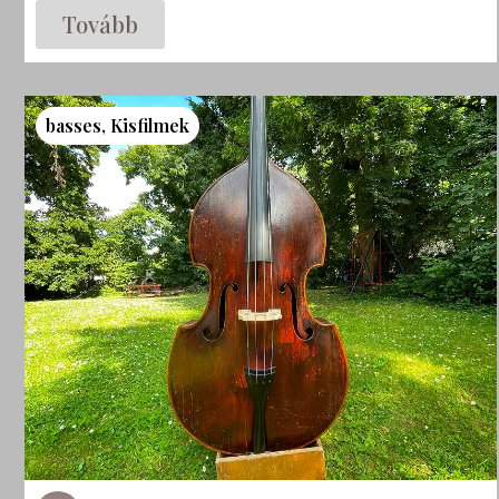
Tovább
basses
,
Kisfilmek