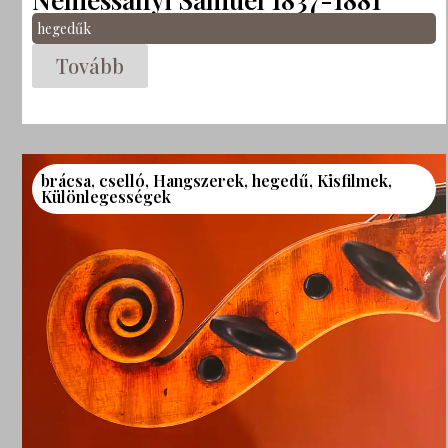
hegedűk
Tovább
brácsa
,
cselló
,
Hangszerek
,
hegedű
,
Kisfilmek
,
Különlegességek