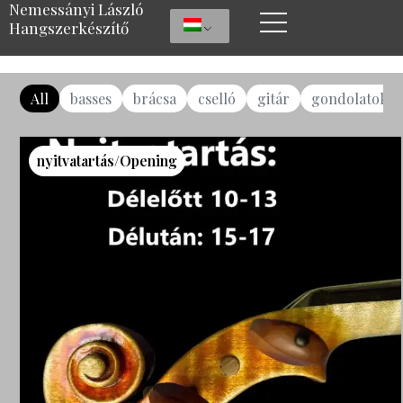
Nemessányi László
Hangszerkészítő
All
basses
brácsa
cselló
gitár
gondolatok
nyitvatartás/Opening