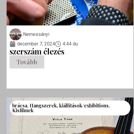
Nemessányi
december 7, 2024
4:44 du.
szerszám élezés
Tovább
brácsa
,
Hangszerek
,
kiállítások/exhibitions
,
Kisfilmek