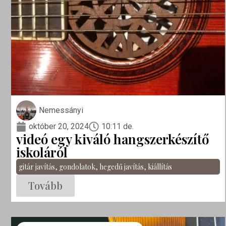
Nemessányi
október 20, 2024
10:11 de.
videó egy kiváló hangszerkészítő
iskoláról
gitár javítás
,
gondolatok
,
hegedű javítás
,
kiállítás
Tovább