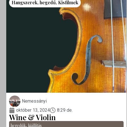
Hangszerek
,
hegedű
,
Kisfilmek
Nemessányi
október 13, 2024
8:29 de.
Wine & Violin
hegedűk
,
kiállítás