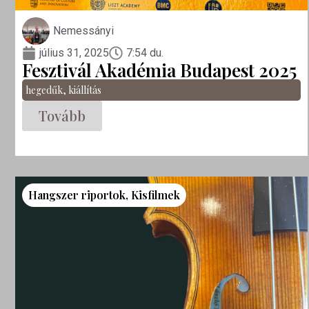
Nemessányi
július 31, 2025
7:54 du.
Fesztivál Akadémia Budapest 2025
hegedűk
,
kiállítás
Tovább
Hangszer riportok
,
Kisfilmek