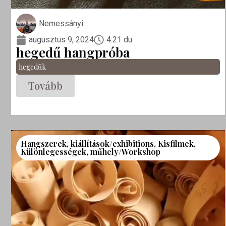
Nemessányi
augusztus 9, 2024
4:21 du.
hegedű hangpróba
hegedűk
Tovább
Hangszerek
,
kiállítások/exhibitions
,
Kisfilmek
,
Különlegességek
,
műhely/Workshop