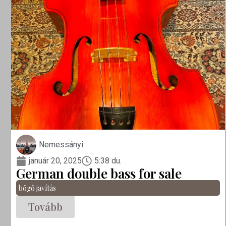
Nemessányi
január 20, 2025
5:38 du.
German double bass for sale
bőgő javítás
Tovább