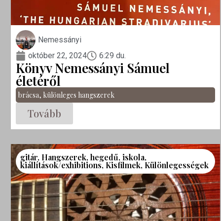
Nemessányi
október 22, 2024
6:29 du.
Könyv Nemessányi Sámuel
életéről
brácsa
,
különleges hangszerek
Tovább
gitár
,
Hangszerek
,
hegedű
,
iskola
,
kiállítások/exhibitions
,
Kisfilmek
,
Különlegességek