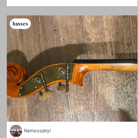
basses
Nemessányi