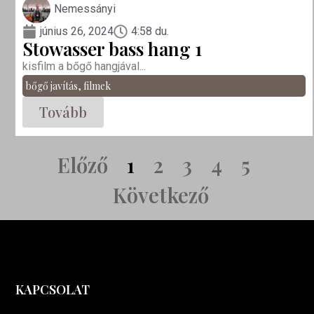
Nemessányi
június 26, 2024
4:58 du.
Stowasser bass hang 1
kisfilm a bőgő hangjával...
bőgő javítás
,
filmek
Tovább
Előző
1
2
3
4
5
Következő
KAPCSOLAT