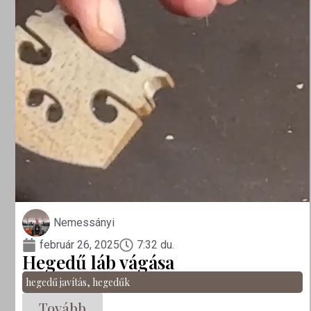
Nemessányi
február 26, 2025
7:32 du.
Hegedű láb vágása
hegedű javítás
,
hegedűk
Tovább