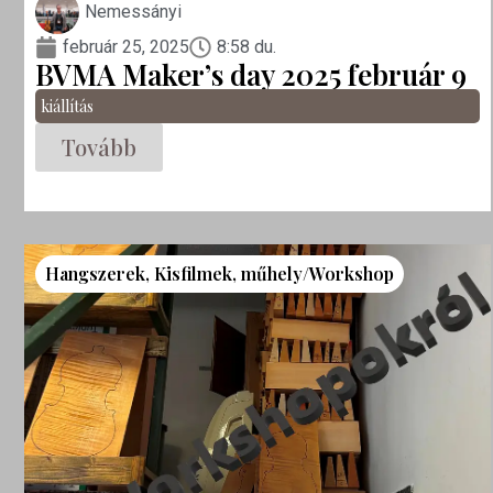
Nemessányi
február 25, 2025
8:58 du.
BVMA Maker’s day 2025 február 9
kiállítás
Tovább
Hangszerek
,
Kisfilmek
,
műhely/Workshop