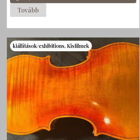
Tovább
kiállítások/exhibitions
,
Kisfilmek