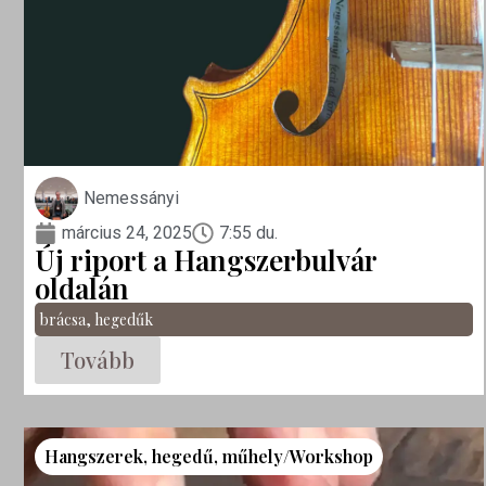
Nemessányi
március 24, 2025
7:55 du.
Új riport a Hangszerbulvár
oldalán
brácsa
,
hegedűk
Tovább
Hangszerek
,
hegedű
,
műhely/Workshop