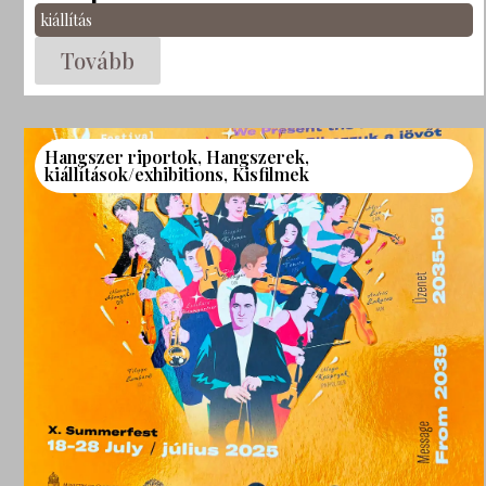
kiállítás
Tovább
Hangszer riportok
,
Hangszerek
,
kiállítások/exhibitions
,
Kisfilmek