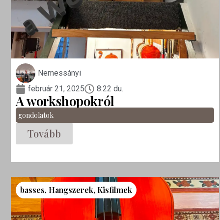
Nemessányi
február 21, 2025
8:22 du.
A workshopokról
gondolatok
Tovább
basses
,
Hangszerek
,
Kisfilmek