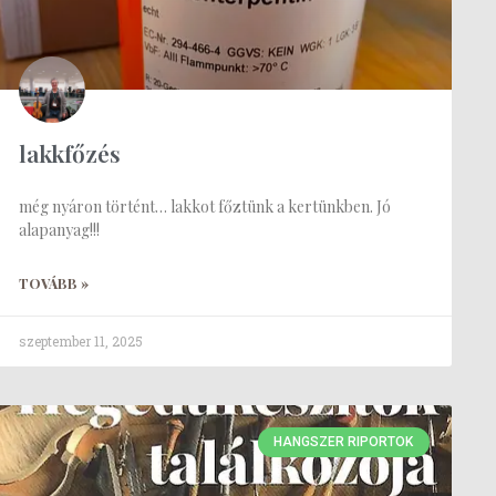
lakkfőzés
még nyáron történt… lakkot főztünk a kertünkben. Jó
alapanyag!!!
TOVÁBB »
szeptember 11, 2025
HANGSZER RIPORTOK