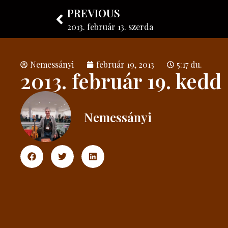
PREVIOUS
Nemessányi László
Hangszerkészítő
2013. február 13. szerda
Nemessányi
február 19, 2013
5:17 du.
2013. február 19. kedd
Nemessányi