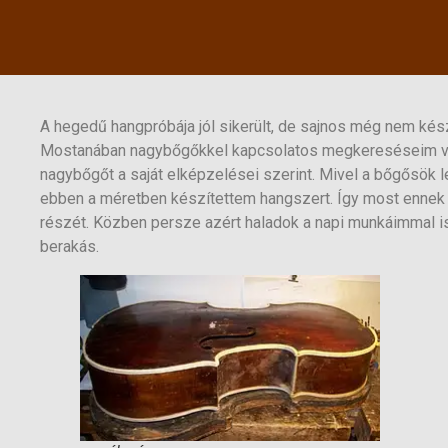
A hegedű hangpróbája jól sikerült, de sajnos még nem kész
Mostanában nagybőgőkkel kapcsolatos megkereséseim van
nagybőgőt a saját elképzelései szerint. Mivel a bőgősök 
ebben a méretben készítettem hangszert. Így most ennek 
részét. Közben persze azért haladok a napi munkáimmal is
berakás.