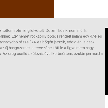
ítettem róla hangfelvételt. De ami késik, nem múlik.
nak. Egy német rockabilly bőgős rendelt nálam egy 4/4-es
legnagyobb része 3/4-es bőgőn játszik, eddig én is csak
az új hangszernek a tervezése köti le a figyelmem nagy
. Az öreg cselló szélezésével körbeértem, ezután jön majd a