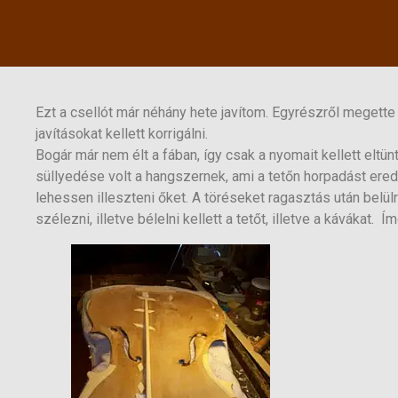
Ezt a csellót már néhány hete javítom. Egyrészről megett
javításokat kellett korrigálni.
Bogár már nem élt a fában, így csak a nyomait kellett eltünt
süllyedése volt a hangszernek, ami a tetőn horpadást ered
lehessen illeszteni őket. A töréseket ragasztás után belül
szélezni, illetve bélelni kellett a tetőt, illetve a kávákat. Í