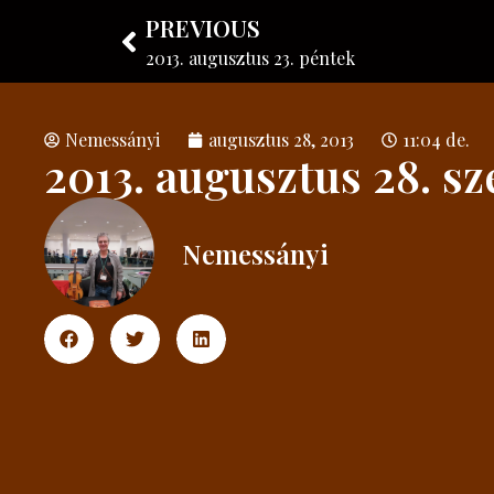
PREVIOUS
Nemessányi László
Hangszerkészítő
2013. augusztus 23. péntek
Nemessányi
augusztus 28, 2013
11:04 de.
2013. augusztus 28. s
Nemessányi