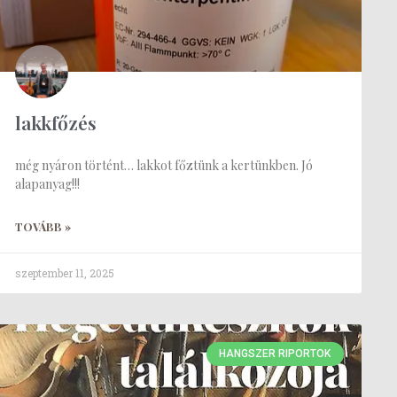
lakkfőzés
még nyáron történt… lakkot főztünk a kertünkben. Jó
alapanyag!!!
TOVÁBB »
szeptember 11, 2025
HANGSZER RIPORTOK