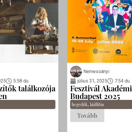
Nemessányi
025
5:58 du.
július 31, 2025
7:54 du.
ítők találkozója
Fesztivál Akadém
en
Budapest 2025
hegedűk
,
kiállítás
Tovább