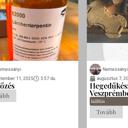
emessányi
Nemessányi
tember 11, 2025
5:57 du.
augusztus 7, 2
főzés
Hegedűkész
Veszprémb
ább
kiállítás
Tovább