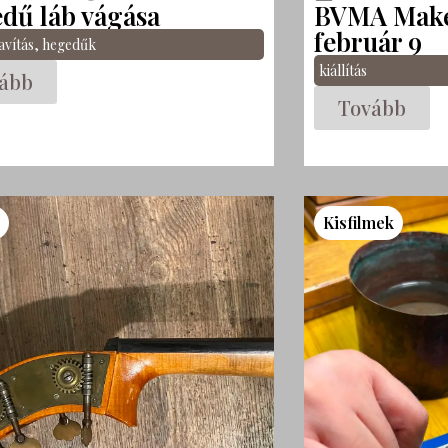
dű láb vágása
BVMA Maker
február 9
avítás
,
hegedűk
kiállítás
ább
Tovább
s
Kisfilmek