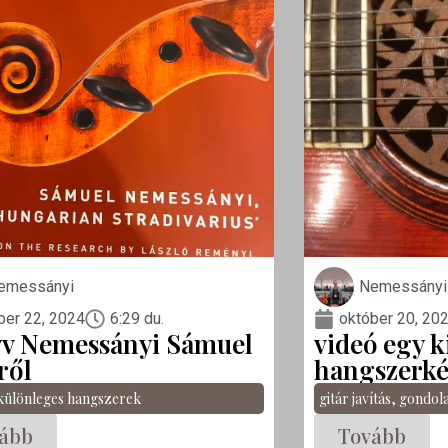
emessányi
Nemessányi
ber 22, 2024
6:29 du.
október 20, 20
v Nemessányi Sámuel
videó egy k
ről
hangszerkés
különleges hangszerek
gitár javítás
,
gondol
ább
Tovább