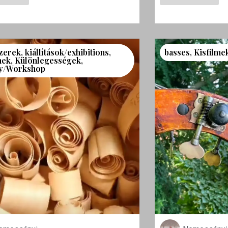
zerek
,
kiállítások/exhibitions
,
basses
,
Kisfilme
mek
,
Különlegességek
,
y/Workshop