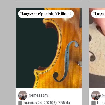
Hangszer riportok
,
Kisfilmek
Hangs
Nemessányi
N
március 24, 2025
7:55 du.
febr