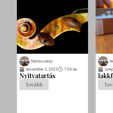
Nemessányi
N
december 2, 2025
7:59 du.
szep
Nyitvatartás
lakk
Tovább
Tov