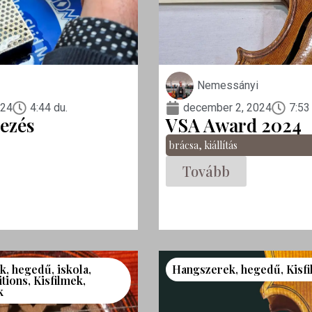
Nemessányi
024
4:44 du.
december 2, 2024
7:53
ezés
VSA Award 2024
brácsa
,
kiállítás
Tovább
k
,
hegedű
,
iskola
,
Hangszerek
,
hegedű
,
Kisf
itions
,
Kisfilmek
,
k