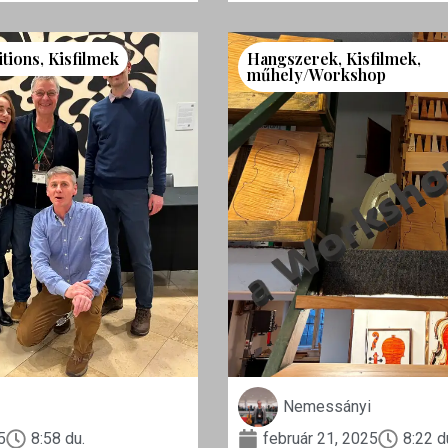
itions
,
Kisfilmek
Hangszerek
,
Kisfilmek
,
műhely/Workshop
Nemessányi
5
8:58 du.
február 21, 2025
8:22 d