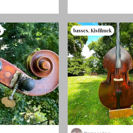
k
basses
,
Kisfilmek