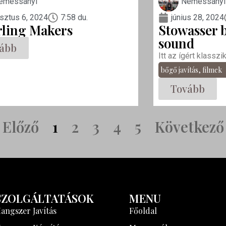
emessányi
Nemessányi
sztus 6, 2024
7:58 du.
június 28, 2024
rling Makers
Stowasser b
sound
ább
Itt az ígért klasszi
bőgő javítás
,
filmek
Tovább
Előző
1
2
3
4
5
Következő
SZOLGÁLTATÁSOK
MENU
angszer Javítás
Főoldal