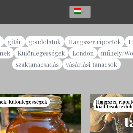
ó
gitár
gondolatok
Hangszer riportok
H
lmek
Különlegességek
London
műhely/Wo
szaktanácsadás
vásárlási tanácsok
mek
,
Különlegességek
Hangszer riport
kiállítások/exhib