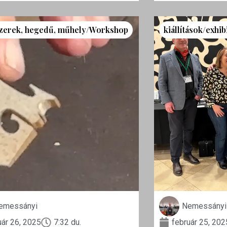
zerek
,
hegedű
,
műhely/Workshop
kiállítások/exhib
emessányi
Nemessányi
uár 26, 2025
7:32 du.
február 25, 202