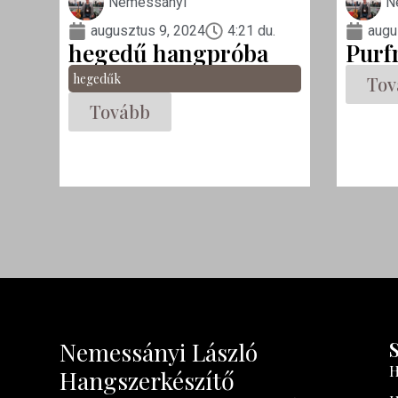
Nemessányi
N
augusztus 9, 2024
4:21 du.
augu
hegedű hangpróba
Purf
hegedűk
Tov
Tovább
Nemessányi László
H
Hangszerkészítő