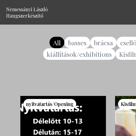
Nemessányi László
Hangszerkészítő
All
basses
brácsa
csell
kiállítások/exhibitions
Kisfi
nyitvatartás/Opening
Kisfil