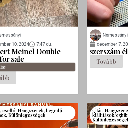
emessányi
Nemessányi
mber 10, 2024
7:47 du.
december 7, 2
ert Meinel Double
szerszám él
for sale
Tovább
ítás
ább
a
,
cselló
,
Hangszerek
,
hegedű
,
gitár
,
Hangszere
mek
,
Különlegességek
kiállítások/exhib
Különlegessége