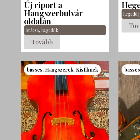
Új riport a
Hege
Hangszerbulvár
hegedű j
oldalán
Tov
brácsa
,
hegedűk
Tovább
basses
,
Hangszerek
,
Kisfilmek
basse