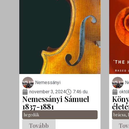
Nemessányi
N
november 3, 2024
7:46 du.
októ
Nemessányi Sámuel
Köny
1837-1881
életé
hegedűk
brácsa
,
Tovább
Tov