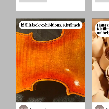
kiállítások/exhibitions
,
Kisfilmek
Hangs
Kisfil
műhel