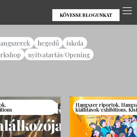
KÖVESSE BLOGUNKAT
angszerek
hegedű
iskola
rkshop
nyitvatartás/Opening
ok
,
Hangszer riportok
,
Hangs
itions
kiállítások/exhibitions
,
Kis