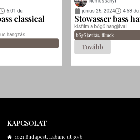
Nemessányi
6:01 du.
június 26, 2024
4:58 du.
ass classical
Stowasser bass ha
kisfilm a bőgő hangjával...
kus hangzás...
bőgő javítás
,
filmek
Tovább
KAPCSOLAT
1021 Budapest, Labanc ut 39/b