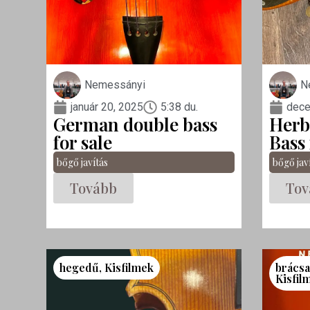
Nemessányi
N
január 20, 2025
5:38 du.
dece
German double bass
Herb
for sale
Bass 
bőgő javítás
bőgő jav
Tovább
Tov
hegedű
,
Kisfilmek
brács
Kisfil