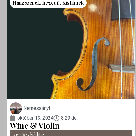
Hangszerek
,
hegedű
,
Kisfilmek
Nemessányi
október 13, 2024
8:29 de.
Wine & Violin
hegedűk
,
kiállítás