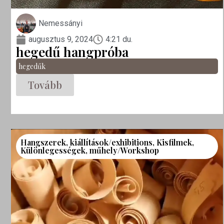
Nemessányi
augusztus 9, 2024
4:21 du.
hegedű hangpróba
hegedűk
Tovább
Hangszerek
,
kiállítások/exhibitions
,
Kisfilmek
,
Különlegességek
,
műhely/Workshop