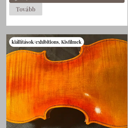
Tovább
kiállítások/exhibitions
,
Kisfilmek