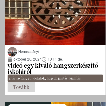
Nemessányi
október 20, 2024
10:11 de.
videó egy kiváló hangszerkészítő
iskoláról
gitár javítás
,
gondolatok
,
hegedű javítás
,
kiállítás
Tovább