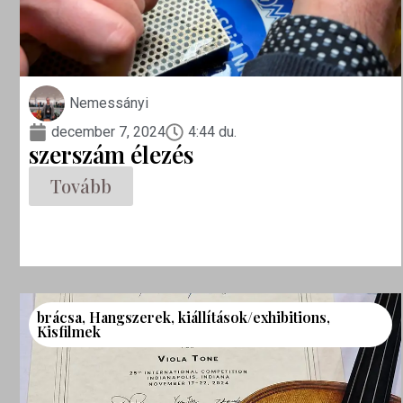
Nemessányi
december 7, 2024
4:44 du.
szerszám élezés
Tovább
brácsa
,
Hangszerek
,
kiállítások/exhibitions
,
Kisfilmek