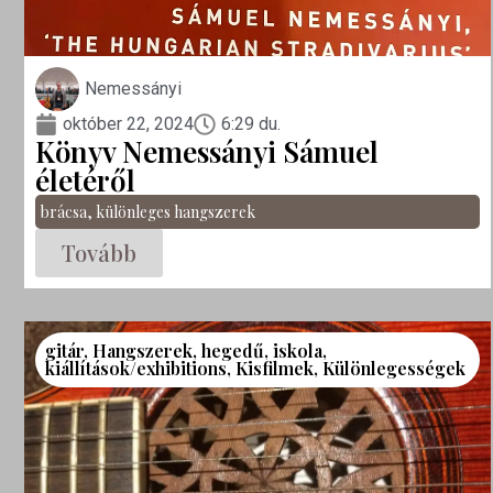
Nemessányi
október 22, 2024
6:29 du.
Könyv Nemessányi Sámuel
életéről
brácsa
,
különleges hangszerek
Tovább
gitár
,
Hangszerek
,
hegedű
,
iskola
,
kiállítások/exhibitions
,
Kisfilmek
,
Különlegességek