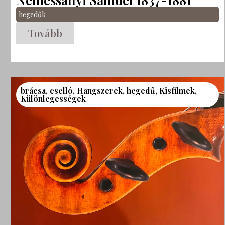
hegedűk
Tovább
brácsa
,
cselló
,
Hangszerek
,
hegedű
,
Kisfilmek
,
Különlegességek