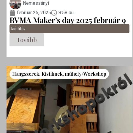
Nemessányi
február 25, 2025
8:58 du.
BVMA Maker’s day 2025 február 9
kiállítás
Tovább
Hangszerek
,
Kisfilmek
,
műhely/Workshop