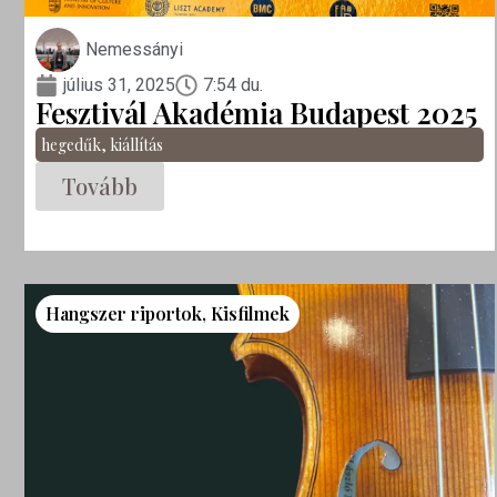
Nemessányi
július 31, 2025
7:54 du.
Fesztivál Akadémia Budapest 2025
hegedűk
,
kiállítás
Tovább
Hangszer riportok
,
Kisfilmek