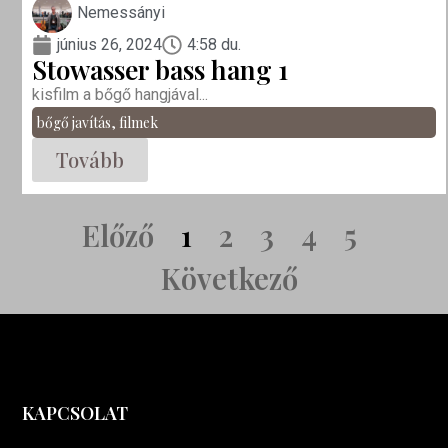
Nemessányi
június 26, 2024
4:58 du.
Stowasser bass hang 1
kisfilm a bőgő hangjával...
bőgő javítás
,
filmek
Tovább
Előző
1
2
3
4
5
Következő
KAPCSOLAT