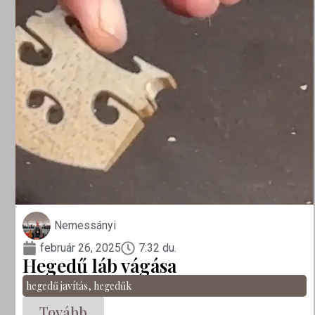
Nemessányi
február 26, 2025
7:32 du.
Hegedű láb vágása
hegedű javítás
,
hegedűk
Tovább