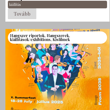
kiállítás
Tovább
Hangszer riportok
,
Hangszerek
,
kiállítások/exhibitions
,
Kisfilmek