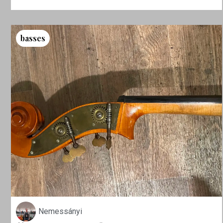
basses
Nemessányi