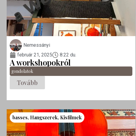
Nemessányi
február 21, 2025
8:22 du.
A workshopokról
gondolatok
Tovább
basses
,
Hangszerek
,
Kisfilmek