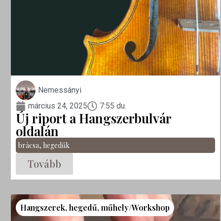
Nemessányi
március 24, 2025
7:55 du.
Új riport a Hangszerbulvár
oldalán
brácsa
,
hegedűk
Tovább
Hangszerek
,
hegedű
,
műhely/Workshop