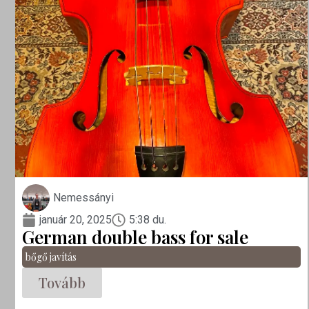
Nemessányi
január 20, 2025
5:38 du.
German double bass for sale
bőgő javítás
Tovább