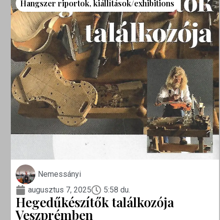
Hangszer riportok
,
kiállítások/exhibitions
Nemessányi
augusztus 7, 2025
5:58 du.
Hegedűkészítők találkozója
Veszprémben