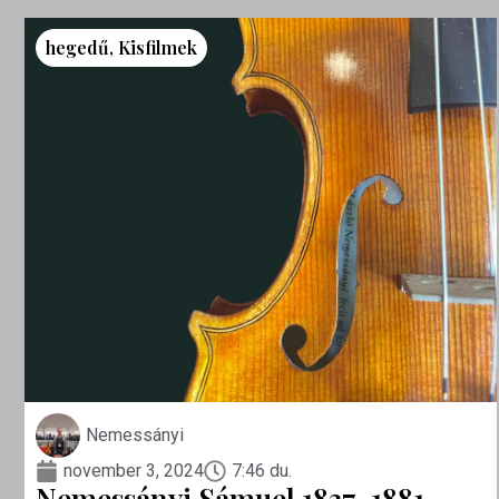
hegedű
,
Kisfilmek
Nemessányi
november 3, 2024
7:46 du.
Nemessányi Sámuel 1837-1881