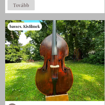
Tovább
basses
,
Kisfilmek