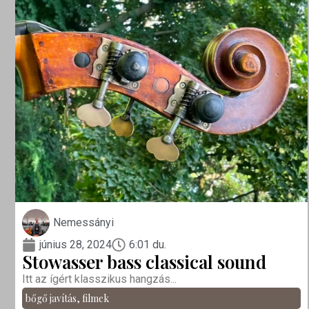
Nemessányi
június 28, 2024
6:01 du.
Stowasser bass classical sound
Itt az ígért klasszikus hangzás...
bőgő javítás
,
filmek