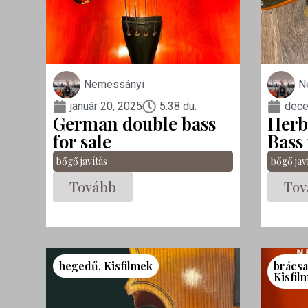
Nemessányi
N
január 20, 2025
5:38 du.
dece
German double bass
Herb
for sale
Bass 
bőgő javítás
bőgő jav
Tovább
Tov
hegedű
,
Kisfilmek
brács
Kisfil