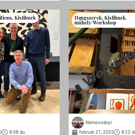
itions
,
Kisfilmek
Hangszerek
,
Kisfilmek
,
műhely/Workshop
Nemessányi
5
8:58 du.
február 21, 2025
8:22 d