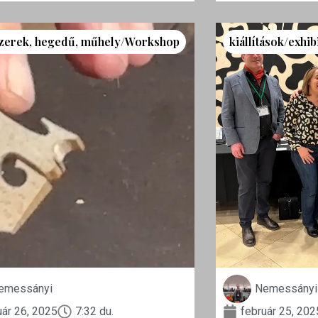
zerek
,
hegedű
,
műhely/Workshop
kiállítások/exhib
emessányi
Nemessányi
uár 26, 2025
7:32 du.
február 25, 202