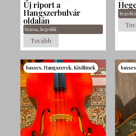
Új riport a
Hege
Hangszerbulvár
hegedű j
oldalán
Tov
brácsa
,
hegedűk
Tovább
basses
,
Hangszerek
,
Kisfilmek
basse