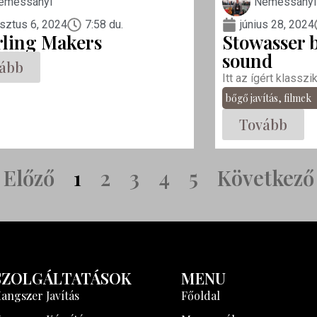
emessányi
Nemessányi
sztus 6, 2024
7:58 du.
június 28, 2024
rling Makers
Stowasser b
sound
ább
Itt az ígért klasszi
bőgő javítás
,
filmek
Tovább
Előző
1
2
3
4
5
Következő
SZOLGÁLTATÁSOK
MENU
angszer Javítás
Főoldal