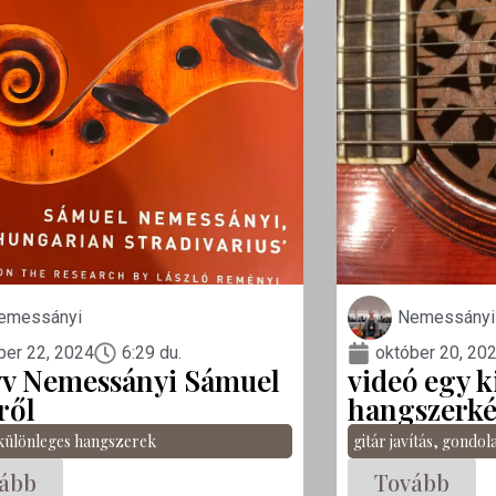
emessányi
Nemessányi
ber 22, 2024
6:29 du.
október 20, 20
v Nemessányi Sámuel
videó egy k
ről
hangszerkés
különleges hangszerek
gitár javítás
,
gondol
ább
Tovább