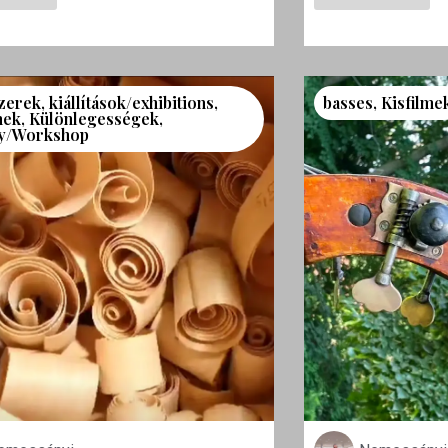
zerek
,
kiállítások/exhibitions
,
basses
,
Kisfilme
mek
,
Különlegességek
,
y/Workshop