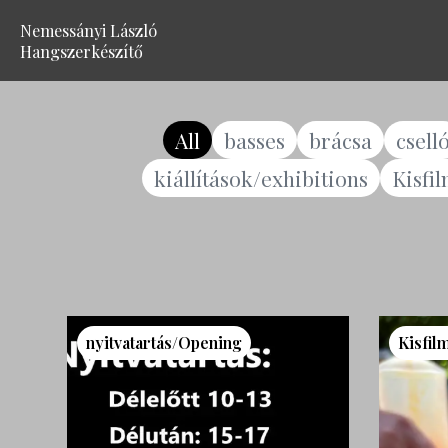
Nemessányi László
Hangszerkészítő
All
basses
brácsa
csell
kiállítások/exhibitions
Kisfi
nyitvatartás/Opening
Kisfil