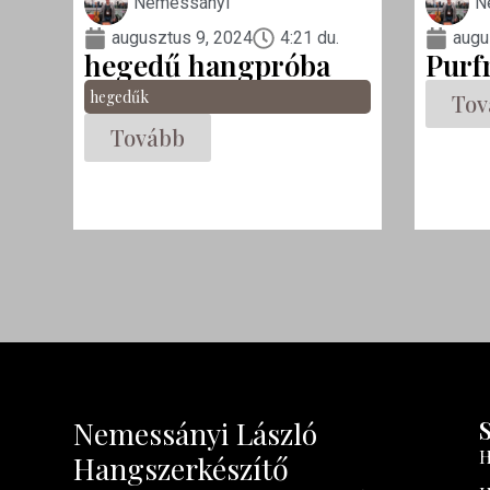
Nemessányi
N
augusztus 9, 2024
4:21 du.
augu
hegedű hangpróba
Purf
hegedűk
Tov
Tovább
Nemessányi László
H
Hangszerkészítő