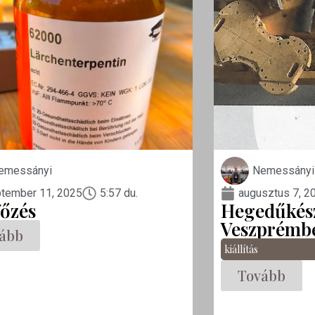
emessányi
Nemessányi
tember 11, 2025
5:57 du.
augusztus 7, 2
főzés
Hegedűkész
Veszprémb
ább
kiállítás
Tovább