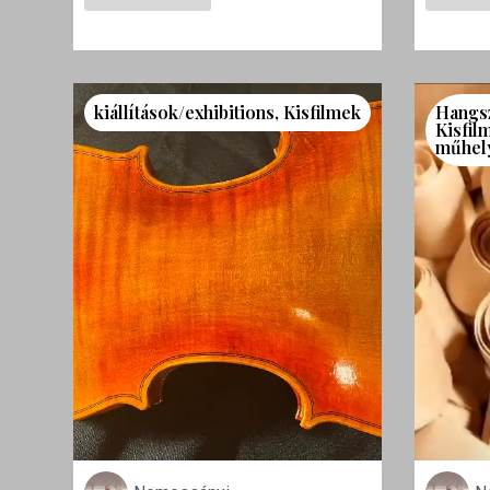
kiállítások/exhibitions
,
Kisfilmek
Hangs
Kisfil
műhel