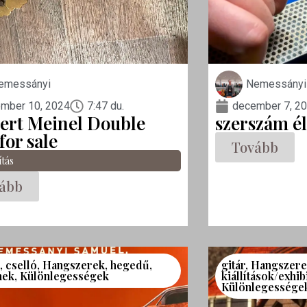
emessányi
Nemessányi
mber 10, 2024
7:47 du.
december 7, 2
ert Meinel Double
szerszám él
for sale
Tovább
ítás
ább
a
,
cselló
,
Hangszerek
,
hegedű
,
gitár
,
Hangszere
mek
,
Különlegességek
kiállítások/exhib
Különlegessége