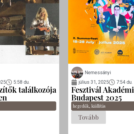
Nemessányi
025
5:58 du.
július 31, 2025
7:54 du.
ítők találkozója
Fesztivál Akadém
en
Budapest 2025
hegedűk
,
kiállítás
Tovább