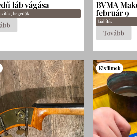
dű láb vágása
BVMA Maker
február 9
avítás
,
hegedűk
kiállítás
ább
Tovább
s
Kisfilmek