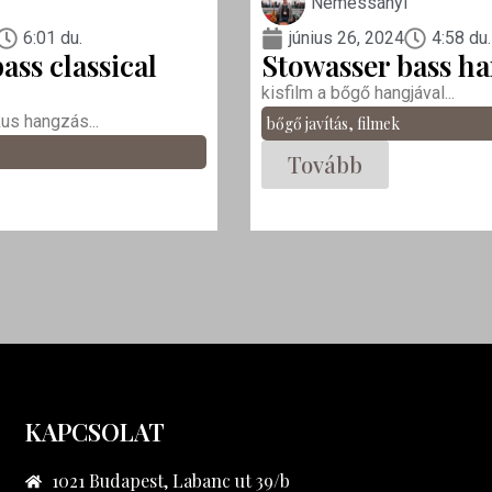
Nemessányi
6:01 du.
június 26, 2024
4:58 du.
ass classical
Stowasser bass ha
kisfilm a bőgő hangjával...
kus hangzás...
bőgő javítás
,
filmek
Tovább
KAPCSOLAT
1021 Budapest, Labanc ut 39/b