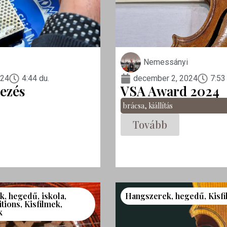
Nemessányi
024
4:44 du.
december 2, 2024
7:53
ezés
VSA Award 2024
brácsa
,
kiállítás
Tovább
k
,
hegedű
,
iskola
,
Hangszerek
,
hegedű
,
Kisf
itions
,
Kisfilmek
,
k