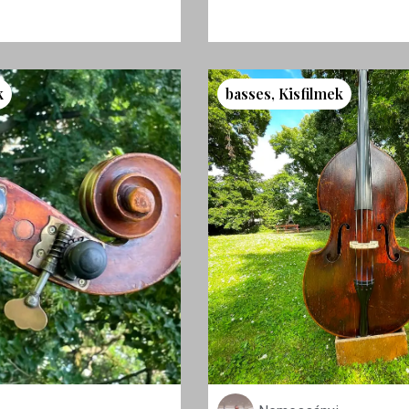
k
basses
,
Kisfilmek