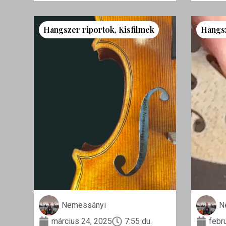
Hangszer riportok
,
Kisfilmek
Hangs
Nemessányi
N
március 24, 2025
7:55 du.
febr