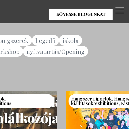
KÖVESSE BLOGUNKAT
angszerek
hegedű
iskola
rkshop
nyitvatartás/Opening
ok
,
Hangszer riportok
,
Hangs
itions
kiállítások/exhibitions
,
Kis