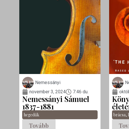
Nemessányi
N
november 3, 2024
7:46 du.
októ
Nemessányi Sámuel
Köny
1837-1881
életé
hegedűk
brácsa
,
Tovább
Tov