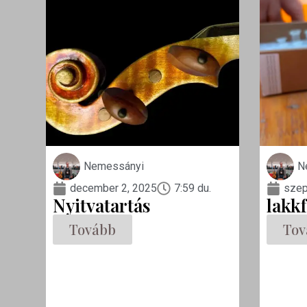
Nemessányi
N
december 2, 2025
7:59 du.
szep
Nyitvatartás
lakk
Tovább
Tov