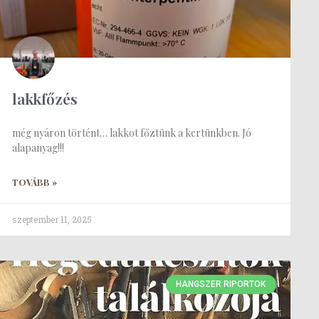
lakkfőzés
még nyáron történt… lakkot főztünk a kertünkben. Jó
alapanyag!!!
TOVÁBB »
szeptember 11, 2025
HANGSZER RIPORTOK