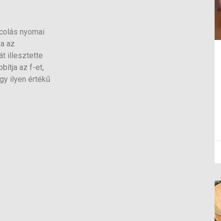
ácolás nyomai
ta az
t illesztette
ítja az f-et,
gy ilyen értékű