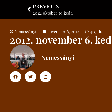
PREVIOUS
Nemessányi László
Hangszerkészítő
2012. október 30 kedd
Nemessányi
november 6, 2012
4:35 du.
2012. november 6. ke
Nemessányi