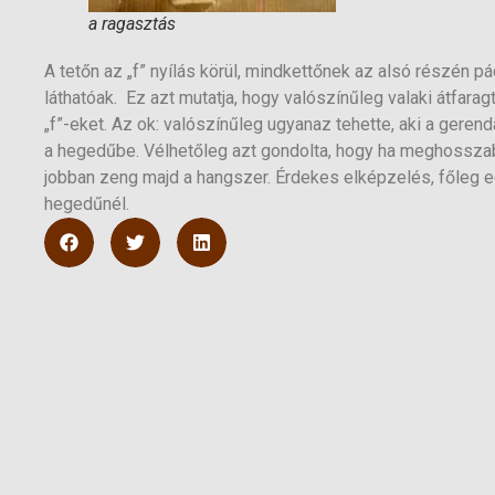
a ragasztás
A tetőn az „f” nyílás körül, mindkettőnek az alsó részén p
láthatóak. Ez azt mutatja, hogy valószínűleg valaki átfarag
„f”-eket. Az ok: valószínűleg ugyanaz tehette, aki a gerendá
a hegedűbe. Vélhetőleg azt gondolta, hogy ha meghosszabb
jobban zeng majd a hangszer. Érdekes elképzelés, főleg e
hegedűnél.