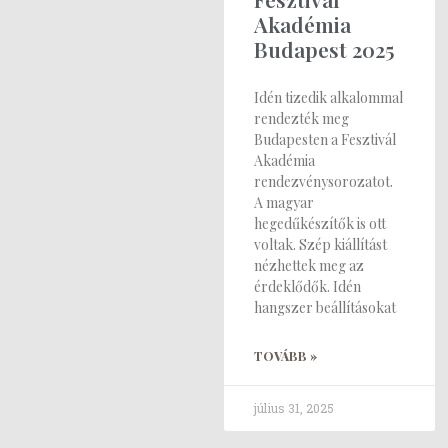
Akadémia
Budapest 2025
Idén tizedik alkalommal
rendezték meg
Budapesten a Fesztivál
Akadémia
rendezvénysorozatot.
A magyar
hegedűkészítők is ott
voltak. Szép kiállítást
nézhettek meg az
érdeklődők. Idén
hangszer beállításokat
TOVÁBB »
július 31, 2025