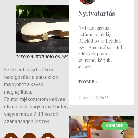
Nyitvatartás
Nyitvatartásunk
hétfőtől péntekig:
Délelőtt 10-13 Délután
15-17 Amennyiben ettől
eltérő időpontot
tőkére állított tető és hát
szeretne, kérjük,
jelezze!
Ezt követi majd a tőkék
ledolgozása a sarkokhoz,
TOVÁBB »
majd jöhet a kávák
meghajlítása.
december 2, 2025
Ezúton tájékoztatom kedves
olvasóimat, hogy a jövő héten,
vagyis május 7-11 között
szabadságon leszek.
KISFILMEK