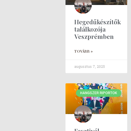
Hegedűkészítők
találkozója
Veszprémben
TOVÁBB »
augusztus 7, 2025
HANGSZER RIPORTOK
Fesztivál