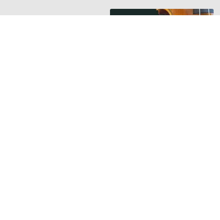
HANGSZER RIPORTOK
Új riport a
Hangszerbulvár
oldalán
Orsós Tamás
hegedűkészítő
mesterrel beszélget
Guminár Tamás és
Nemessányi László
TOVÁBB »