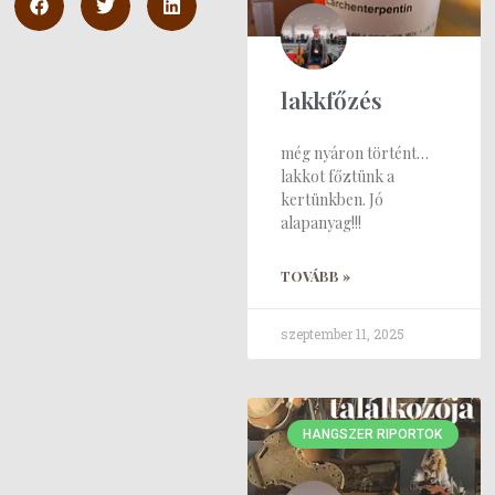
lakkfőzés
még nyáron történt…
lakkot főztünk a
kertünkben. Jó
alapanyag!!!
TOVÁBB »
szeptember 11, 2025
HANGSZER RIPORTOK