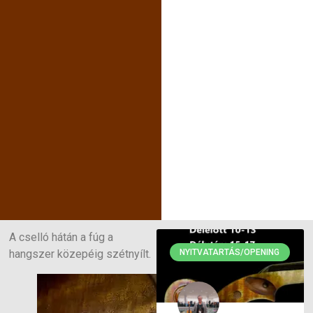
A cselló hátán a fúg a
hangszer közepéig szétnyílt.
NYITVATARTÁS/OPENING