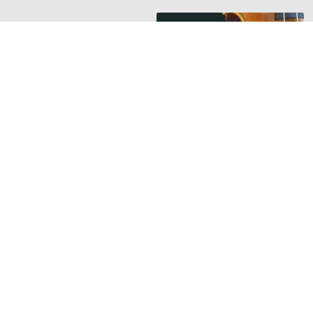
HANGSZER RIPORTOK
Új riport a
Hangszerbulvár
oldalán
Orsós Tamás
hegedűkészítő
mesterrel beszélget
Guminár Tamás és
Nemessányi László
TOVÁBB »