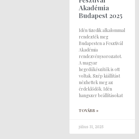
Akadémia
Budapest 2025
Idén tizedik alkalommal
rendezték meg
Budapesten a Fesztivál
Akadémia
rendezvénysorozatot.
A magyar
hegedűkészítők is ott
voltak. Szép kiállítást
nézhettek meg az
érdeklődők. Idén
hangszer beállításokat
TOVÁBB »
július 31, 2025