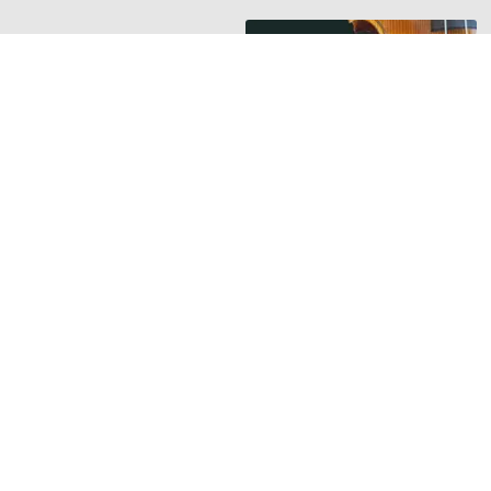
HANGSZER RIPORTOK
Új riport a
Hangszerbulvár
oldalán
Orsós Tamás
hegedűkészítő
mesterrel beszélget
Guminár Tamás és
Nemessányi László
TOVÁBB »