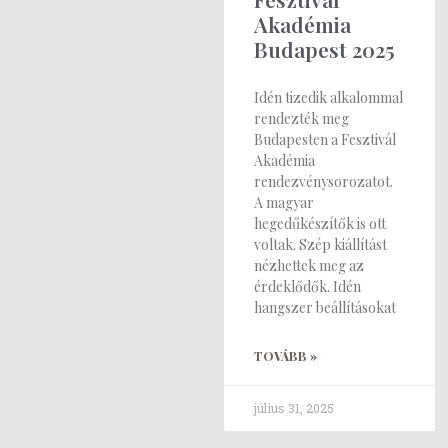
Akadémia
Budapest 2025
Idén tizedik alkalommal
rendezték meg
Budapesten a Fesztivál
Akadémia
rendezvénysorozatot.
A magyar
hegedűkészítők is ott
voltak. Szép kiállítást
nézhettek meg az
érdeklődők. Idén
hangszer beállításokat
TOVÁBB »
július 31, 2025