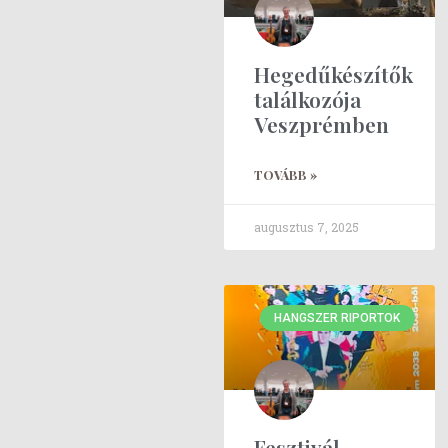
Hegedűkészítők
találkozója
Veszprémben
TOVÁBB »
augusztus 7, 2025
HANGSZER RIPORTOK
Fesztivál