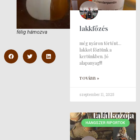
lakkfőzés
félig hámozva
még nyáron történt…
lakkot főztünk a
kertünkben. Jó
alapanyag!!!
TOVÁBB »
szeptember 11, 2025
HANGSZER RIPORTOK