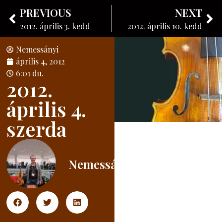
Nemessányi László
PREVIOUS
NEXT
Hangszerkészítő
2012. április 3. kedd
2012. április 10. kedd
Nemessányi
április 4, 2012
6:01 du.
2012.
április 4.
szerda
Nemessányi