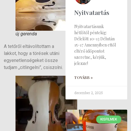
Nyitvatartás
Nyitvatartásunk
hétfőtől péntekig:
új gerenda
Délelőtt 10-13 Délután
15-17 Amennyiben ettől
A tetőről eltávolítottam a
eltérő időpontot
lakkot, hogy a törések utáni
szeretne, kérjük,
egyenetlenségeket össze
jelezze!
tudjam „citlingelni”, csiszolni.
TOVÁBB »
december 2, 2025
KISFILMEK