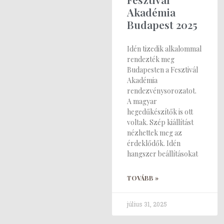
Akadémia
Budapest 2025
Idén tizedik alkalommal
rendezték meg
Budapesten a Fesztivál
Akadémia
rendezvénysorozatot.
A magyar
hegedűkészítők is ott
voltak. Szép kiállítást
nézhettek meg az
érdeklődők. Idén
hangszer beállításokat
TOVÁBB »
július 31, 2025