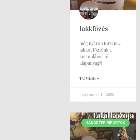
lakkfőzés
még nyáron történt…
lakkot főztünk a
kertünkben. Jó
alapanyag!!!
TOVÁBB »
szeptember 11, 2025
HANGSZER RIPORTOK