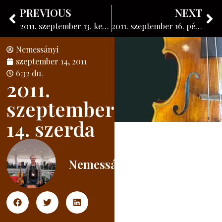
Nemessányi László
PREVIOUS
NEXT
Hangszerkészítő
2011. szeptember 13. kedd
2011. szeptember 16. péntek
Nemessányi
szeptember 14, 2011
6:32 du.
2011.
szeptember
14. szerda
Nemessányi