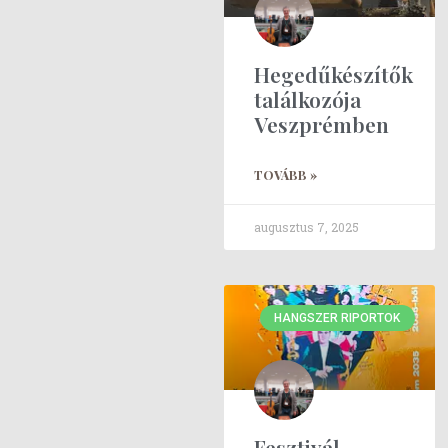
Hegedűkészítők
találkozója
Veszprémben
TOVÁBB »
augusztus 7, 2025
HANGSZER RIPORTOK
Fesztivál