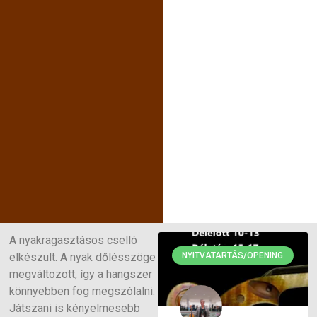
A nyakragasztásos cselló
elkészült. A nyak dőlésszöge
NYITVATARTÁS/OPENING
megváltozott, így a hangszer
könnyebben fog megszólalni.
Játszani is kényelmesebb