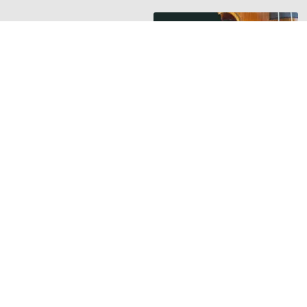
HANGSZER RIPORTOK
Új riport a
Hangszerbulvár
oldalán
Orsós Tamás
hegedűkészítő
mesterrel beszélget
Guminár Tamás és
Nemessányi László
TOVÁBB »