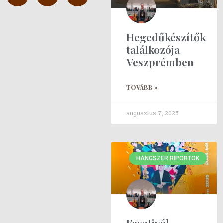
Hegedűkészítők
találkozója
Veszprémben
TOVÁBB »
augusztus 7, 2025
HANGSZER RIPORTOK
Fesztivál