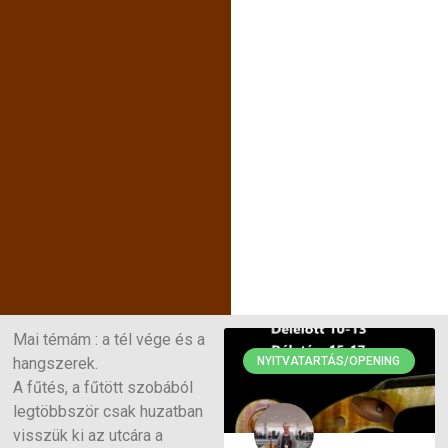
Mai témám : a tél vége és a
hangszerek.
NYITVATARTÁS/OPENING
A fűtés, a fűtött szobából
legtöbbször csak huzatban
visszük ki az utcára a