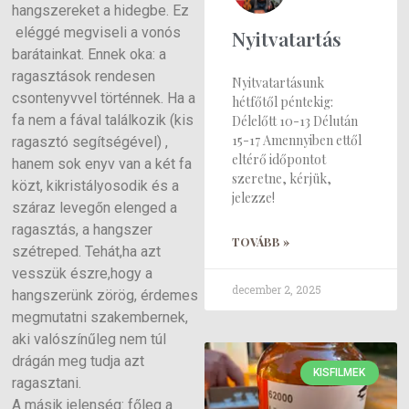
hangszereket a hidegbe. Ez
eléggé megviseli a vonós
Nyitvatartás
barátainkat. Ennek oka: a
ragasztások rendesen
Nyitvatartásunk
csontenyvvel történnek. Ha a
hétfőtől péntekig:
fa nem a fával találkozik (kis
Délelőtt 10-13 Délután
15-17 Amennyiben ettől
ragasztó segítségével) ,
eltérő időpontot
hanem sok enyv van a két fa
szeretne, kérjük,
közt, kikristályosodik és a
jelezze!
száraz levegőn elenged a
ragasztás, a hangszer
TOVÁBB »
szétreped. Tehát,ha azt
vesszük észre,hogy a
december 2, 2025
hangszerünk zörög, érdemes
megmutatni szakembernek,
aki valószínűleg nem túl
drágán meg tudja azt
KISFILMEK
ragasztani.
A másik jelenség: főleg a