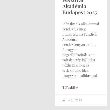
Akadémia
Budapest 2025
Idén tizedik alkalommal
rendezték meg
Budapesten a Fesztivál
Akadémia
rendezvénysorozatot.
A magyar
hegedűkészítők is ott
voltak. Szép kiállítást
nézhettek meg az
érdeklődők. Idén
hangszer beállításokat
TOVÁBB »
július 31, 2025