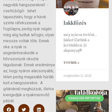
nagyobb hangszereknél -
cselló,bőgő- lehet
tapasztalni, hogy a húrok
lakkfőzés
szinte ráfekszenek a
fogólapra, pedig nyár végén
még nyáron történt…
még alig tudtuk lefogni, olyan
lakkot főztünk a
messze voltak tőle. Ennek
kertünkben. Jó
oka: a nyak is
alapanyag!!!
engedelmeskedik a
hőviszonyok okozta
TOVÁBB »
tágulásnak. Ennek eredménye
az, hogy nyáron alacsonyabb,
szeptember 11, 2025
télen pedig magasabb húrláb
kell a hangszerekre. A
gitároknál meghúzzuk, illetve
kiengedjük a nyakmerevítő
HANGSZER RIPORTOK
pálcát.