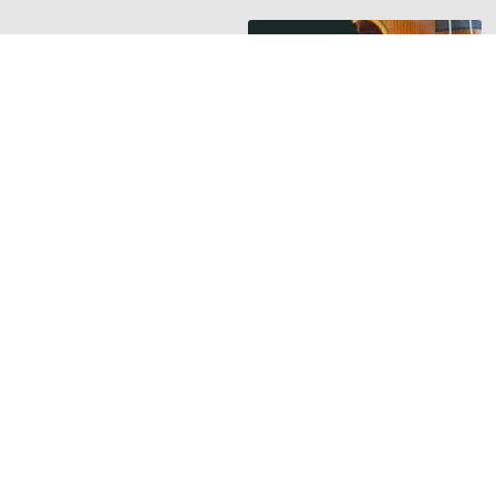
HANGSZER RIPORTOK
Új riport a
Hangszerbulvár
oldalán
Orsós Tamás
hegedűkészítő
mesterrel beszélget
Guminár Tamás és
Nemessányi László
TOVÁBB »