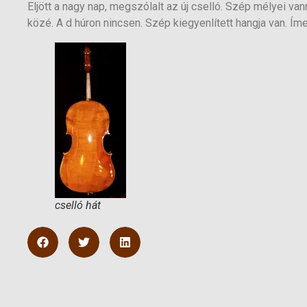
Eljött a nagy nap, megszólalt az új cselló. Szép mélyei vanna
közé. A d húron nincsen. Szép kiegyenlített hangja van. Íme
cselló hát