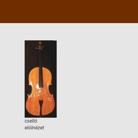
cselló
elölnézet