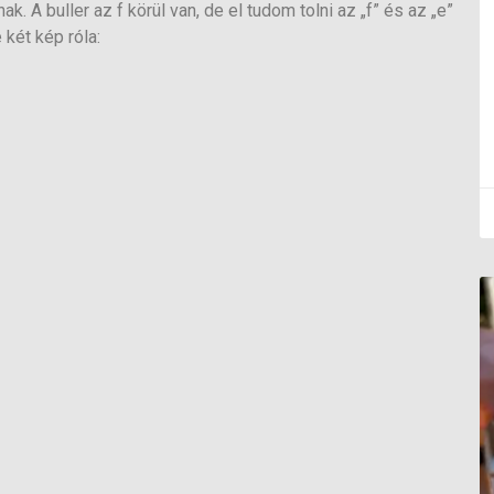
k. A buller az f körül van, de el tudom tolni az „f” és az „e”
 két kép róla: