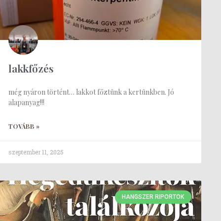
lakkfőzés
még nyáron történt… lakkot főztünk a kertünkben. Jó
alapanyag!!!
TOVÁBB »
szeptember 11, 2025
HANGSZER RIPORTOK