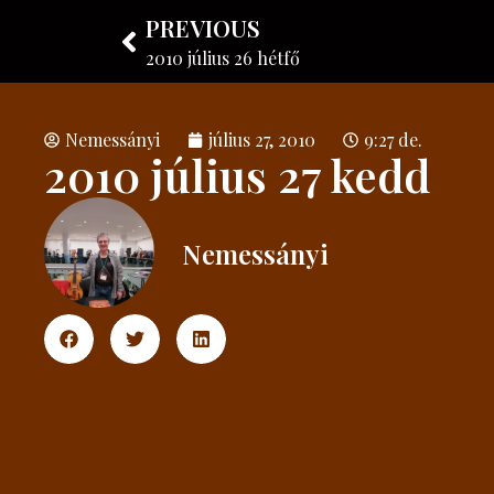
PREVIOUS
Nemessányi László
Hangszerkészítő
2010 július 26 hétfő
Nemessányi
július 27, 2010
9:27 de.
2010 július 27 kedd
Nemessányi