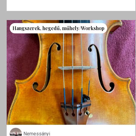
Hangszerek
,
hegedű
,
műhely/Workshop
Nemessányi