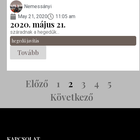
Nemessányi
May 21, 2020
11:05 am
2020. május 21.
száradnak a hegedűk...
hegedű javítás
Tovább
Előző
1
2
3
4
5
Következő
KAPCSOLAT