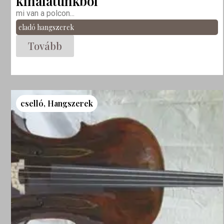
kínálatunkból
mi van a polcon...
eladó hangszerek
Tovább
cselló
,
Hangszerek