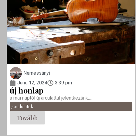
Nemessányi
June 12, 2024
3:39 pm
új honlap
a mai naptól új arculattal jelentkezünk....
gondolatok
Tovább