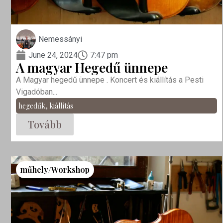
Nemessányi
June 24, 2024
7:47 pm
A magyar Hegedű ünnepe
A Magyar hegedű ünnepe . Koncert és kiállítás a Pesti
Vigadóban...
hegedűk
,
kiállítás
Tovább
műhely/Workshop