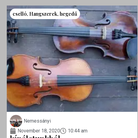
cselló
,
Hangszerek
,
hegedű
Nemessányi
November 18, 2020
10:44 am