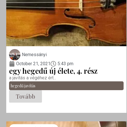
Nemessányi
October 21, 2021
5:43 pm
egy hegedű új élete, 4. rész
a javítás a végéhez ért...
hegedű javítás
Tovább