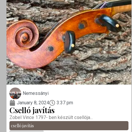
Nemessányi
January 8, 2024
3:37 pm
Cselló javítás
Zobel Vince 1797- ben készült csellója...
cselló javítás