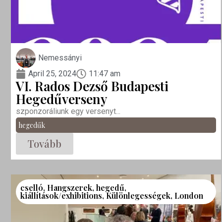
Nemessányi
April 25, 2024
11:47 am
VI. Rados Dezső Budapesti
Hegedűverseny
szponzoráliunk egy versenyt...
hegedűk
Tovább
cselló
,
Hangszerek
,
hegedű
,
kiállítások/exhibitions
,
Különlegességek
,
London