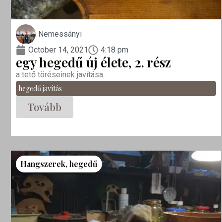
Nemessányi
October 14, 2021
4:18 pm
egy hegedű új élete, 2. rész
a tető töréseinek javítása...
hegedű javítás
Tovább
Hangszerek
,
hegedű