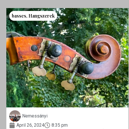
basses
,
Hangszerek
Nemessányi
April 26, 2024
8:35 pm