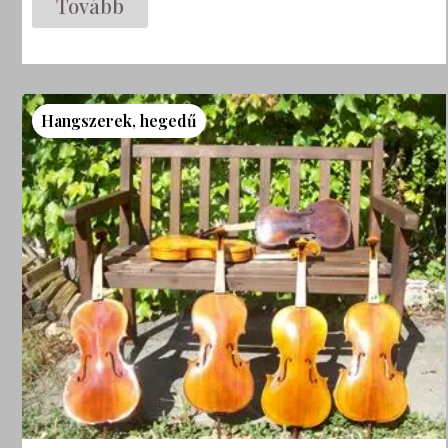
Tovább
Hangszerek
,
hegedű