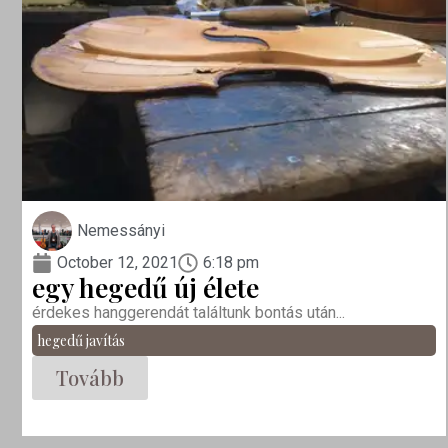
Nemessányi
October 12, 2021
6:18 pm
egy hegedű új élete
érdekes hanggerendát találtunk bontás után...
hegedű javítás
Tovább