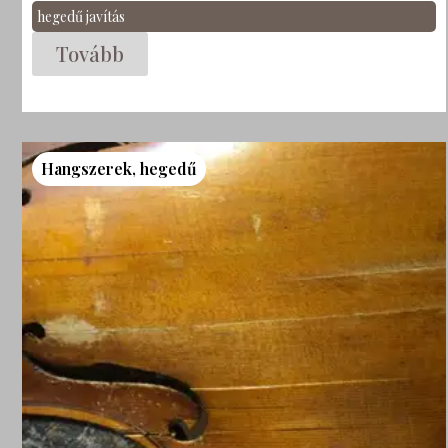
hegedű javítás
Tovább
Hangszerek
,
hegedű