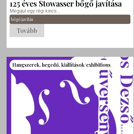
125 éves Stowasser bőgő javítása
Megújul egy régi kincs....
bőgő javítás
Tovább
Hangszerek
,
hegedű
,
kiállítások/exhibitions