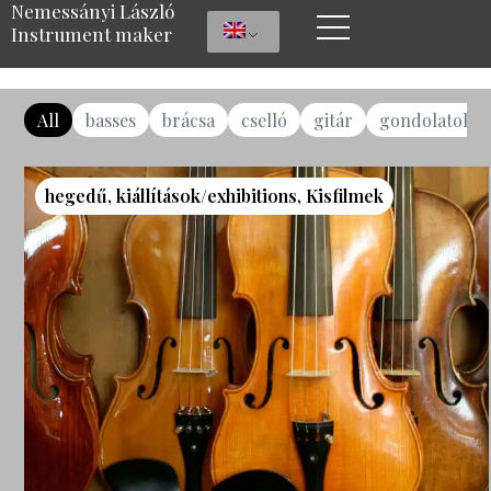
Nemessányi László
Instrument maker
All
basses
brácsa
cselló
gitár
gondolatok
hegedű
,
kiállítások/exhibitions
,
Kisfilmek