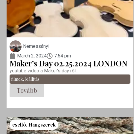
Nemessányi
March 2, 2024
7:54 pm
Maker’s Day 02.25.2024 LONDON
youtube video a Maker's day ről...
filmek
,
kiállítás
Tovább
cselló
,
Hangszerek