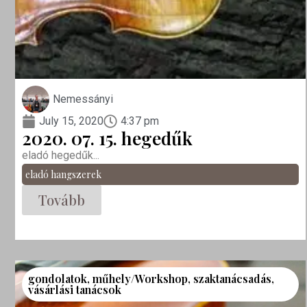
Nemessányi
July 15, 2020
4:37 pm
2020. 07. 15. hegedűk
eladó hegedűk...
eladó hangszerek
Tovább
gondolatok
,
műhely/Workshop
,
szaktanácsadás
,
vásárlási tanácsok