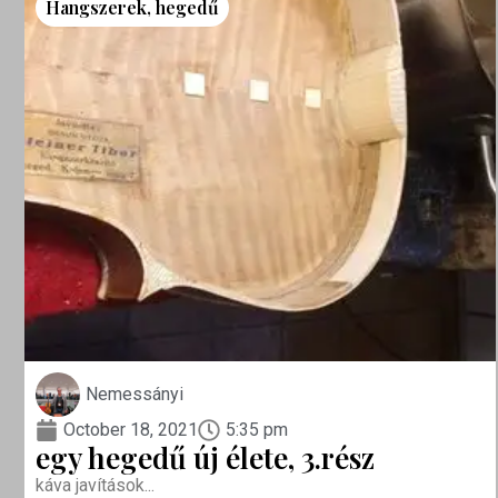
Hangszerek
,
hegedű
Nemessányi
October 18, 2021
5:35 pm
egy hegedű új élete, 3.rész
káva javítások...