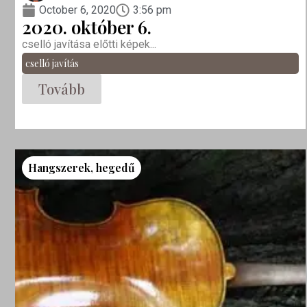
October 6, 2020
3:56 pm
2020. október 6.
cselló javítása előtti képek...
cselló javítás
Tovább
Hangszerek
,
hegedű