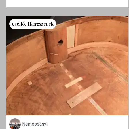
cselló
,
Hangszerek
Nemessányi