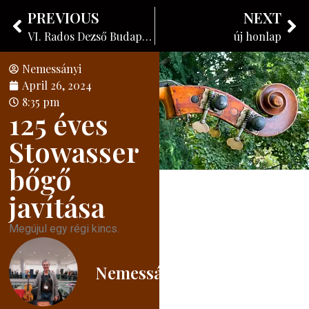
Nemessányi László
PREVIOUS
NEXT
Instrument maker
VI. Rados Dezső Budapesti Hegedűverseny
új honlap
Nemessányi
April 26, 2024
8:35 pm
125 éves
Stowasser
bőgő
javítása
Megújul egy régi kincs.
Nemessányi