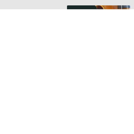
HANGSZER RIPORTOK
Új riport a
Hangszerbulvár
oldalán
Orsós Tamás
hegedűkészítő
mesterrel beszélget
Guminár Tamás és
Nemessányi László
TOVÁBB »