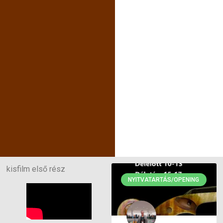
kisfilm első rész
NYITVATARTÁS/OPENING