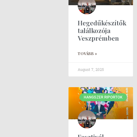
Hegedűkészítők
találkozója
Veszprémben
TOVÁBB »
August 7, 2025
HANGSZER RIPORTOK
Fesztivál