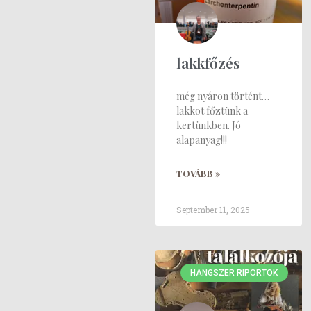
lakkfőzés
még nyáron történt…
lakkot főztünk a
kertünkben. Jó
alapanyag!!!
TOVÁBB »
September 11, 2025
HANGSZER RIPORTOK