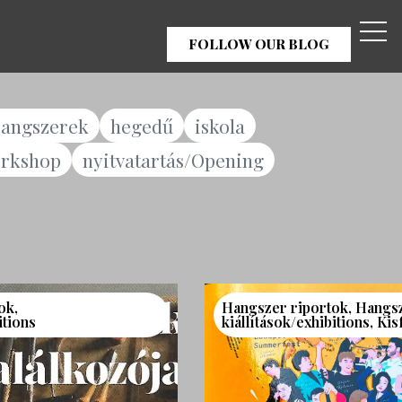
FOLLOW OUR BLOG
angszerek
hegedű
iskola
rkshop
nyitvatartás/Opening
ok
,
Hangszer riportok
,
Hangs
itions
kiállítások/exhibitions
,
Kis