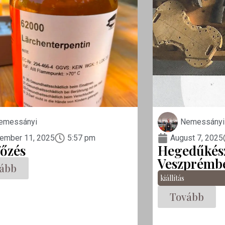
emessányi
Nemessányi
ember 11, 2025
5:57 pm
August 7, 2025
főzés
Hegedűkész
Veszprémb
ább
kiállítás
Tovább