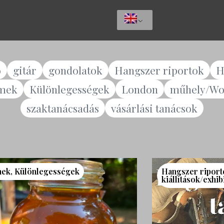
ó
gitár
gondolatok
Hangszer riportok
H
lmek
Különlegességek
London
műhely/Wo
szaktanácsadás
vásárlási tanácsok
mek
,
Különlegességek
Hangszer riport
kiállítások/exhib