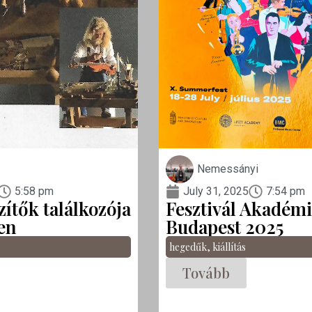
Nemessányi
5:58 pm
July 31, 2025
7:54 pm
ítők találkozója
Fesztivál Akadém
en
Budapest 2025
hegedűk
,
kiállítás
Tovább