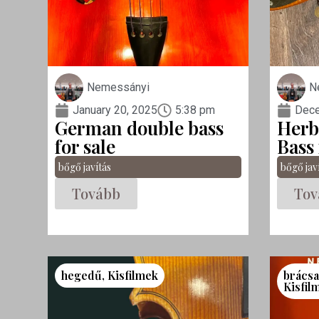
Nemessányi
N
January 20, 2025
5:38 pm
Dece
German double bass
Herb
for sale
Bass 
bőgő javítás
bőgő jav
Tovább
Tov
hegedű
,
Kisfilmek
brács
Kisfil