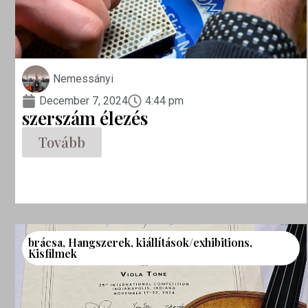
Nemessányi
December 7, 2024
4:44 pm
szerszám élezés
Tovább
brácsa
,
Hangszerek
,
kiállítások/exhibitions
,
Kisfilmek