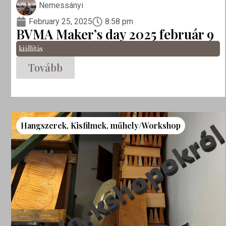
Nemessányi
February 25, 2025
8:58 pm
BVMA Maker’s day 2025 február 9
kiállítás
Tovább
Hangszerek
,
Kisfilmek
,
műhely/Workshop