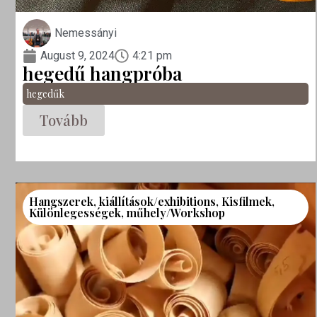
Nemessányi
August 9, 2024
4:21 pm
hegedű hangpróba
hegedűk
Tovább
Hangszerek
,
kiállítások/exhibitions
,
Kisfilmek
,
Különlegességek
,
műhely/Workshop