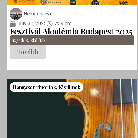
Nemessányi
July 31, 2025
7:54 pm
Fesztivál Akadémia Budapest 2025
hegedűk
,
kiállítás
Tovább
Hangszer riportok
,
Kisfilmek