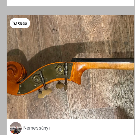
basses
Nemessányi