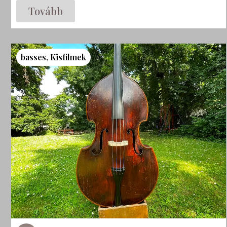
Tovább
basses
,
Kisfilmek