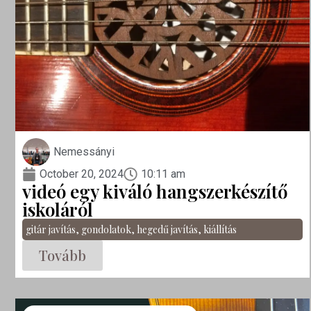
Nemessányi
October 20, 2024
10:11 am
videó egy kiváló hangszerkészítő
iskoláról
gitár javítás
,
gondolatok
,
hegedű javítás
,
kiállítás
Tovább