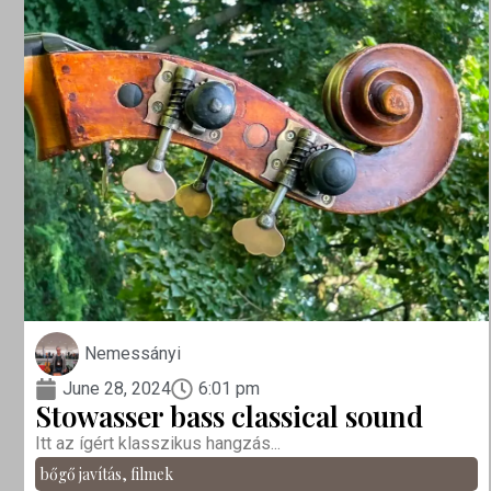
Nemessányi
June 28, 2024
6:01 pm
Stowasser bass classical sound
Itt az ígért klasszikus hangzás...
bőgő javítás
,
filmek