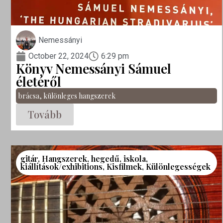
Nemessányi
October 22, 2024
6:29 pm
Könyv Nemessányi Sámuel
életéről
brácsa
,
különleges hangszerek
Tovább
gitár
,
Hangszerek
,
hegedű
,
iskola
,
kiállítások/exhibitions
,
Kisfilmek
,
Különlegességek