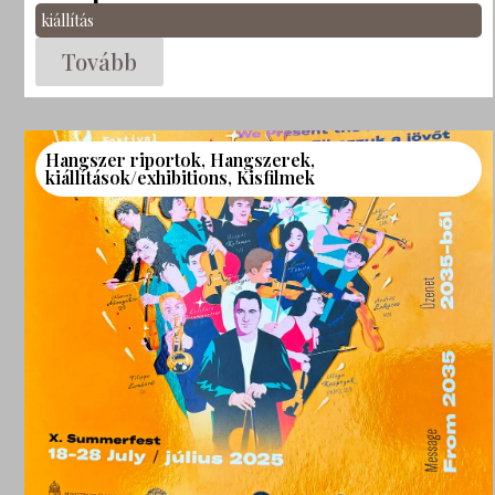
kiállítás
Tovább
Hangszer riportok
,
Hangszerek
,
kiállítások/exhibitions
,
Kisfilmek