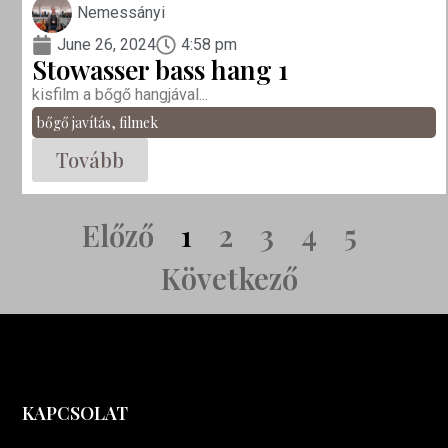
Nemessányi
June 26, 2024
4:58 pm
Stowasser bass hang 1
kisfilm a bőgő hangjával...
bőgő javítás
,
filmek
Tovább
Előző
1
2
3
4
5
Következő
KAPCSOLAT