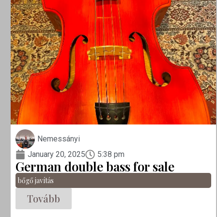
Nemessányi
January 20, 2025
5:38 pm
German double bass for sale
bőgő javítás
Tovább