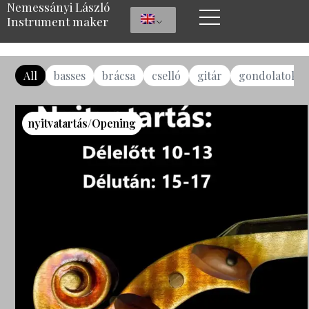
Nemessányi László
Instrument maker
All
basses
brácsa
cselló
gitár
gondolatok
nyitvatartás/Opening