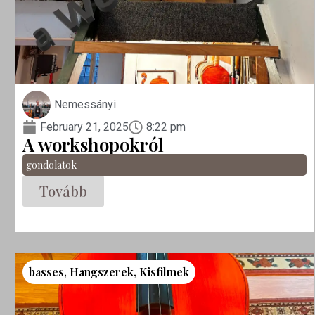
Nemessányi
February 21, 2025
8:22 pm
A workshopokról
gondolatok
Tovább
basses
,
Hangszerek
,
Kisfilmek