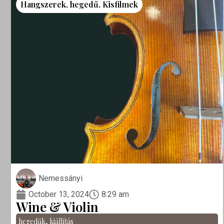
Hangszerek
,
hegedű
,
Kisfilmek
Nemessányi
October 13, 2024
8:29 am
Wine & Violin
hegedűk
,
kiállítás