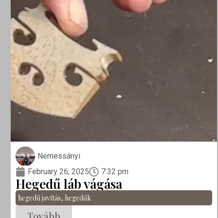
Nemessányi
February 26, 2025
7:32 pm
Hegedű láb vágása
hegedű javítás
,
hegedűk
Tovább