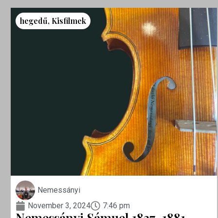
hegedű
,
Kisfilmek
Nemessányi
November 3, 2024
7:46 pm
Nemessányi Sámuel 1837-1881