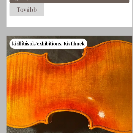
Tovább
kiállítások/exhibitions
,
Kisfilmek