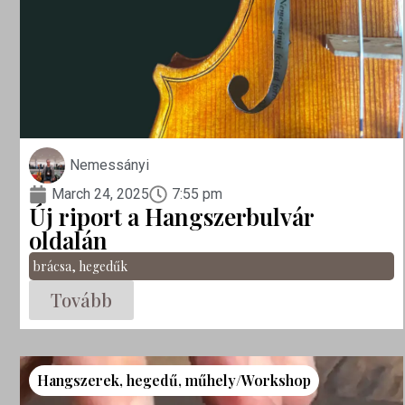
Nemessányi
March 24, 2025
7:55 pm
Új riport a Hangszerbulvár
oldalán
brácsa
,
hegedűk
Tovább
Hangszerek
,
hegedű
,
műhely/Workshop