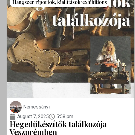
Hangszer riportok
,
kiállítások/exhibitions
Nemessányi
August 7, 2025
5:58 pm
Hegedűkészítők találkozója
Veszprémben