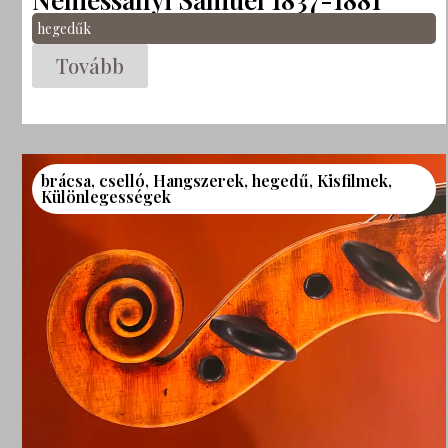
hegedűk
Tovább
brácsa
,
cselló
,
Hangszerek
,
hegedű
,
Kisfilmek
,
Különlegességek