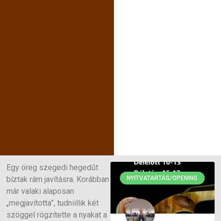
Egy öreg szegedi hegedűt
bíztak rám javításra. Korábban
NYITVATARTÁS/OPENING
már valaki alaposan
„megjavította”, tudniillik két
szöggel rögzítette a nyakat a