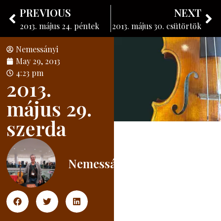
Nemessányi László
PREVIOUS
NEXT
Instrument maker
2013. május 24. péntek
2013. május 30. csütörtök
Nemessányi
May 29, 2013
4:23 pm
2013.
május 29.
szerda
Nemessányi