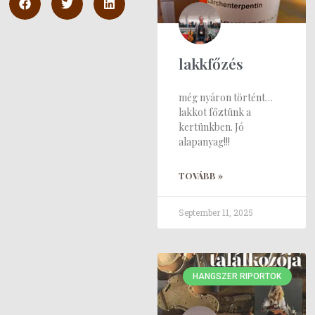
lakkfőzés
még nyáron történt…
lakkot főztünk a
kertünkben. Jó
alapanyag!!!
TOVÁBB »
September 11, 2025
HANGSZER RIPORTOK