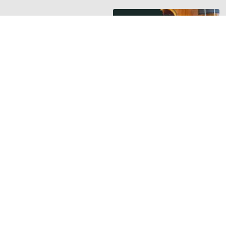
HANGSZER RIPORTOK
Új riport a
Hangszerbulvár
oldalán
Orsós Tamás
hegedűkészítő
mesterrel beszélget
Guminár Tamás és
Nemessányi László
TOVÁBB »