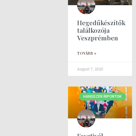
Hegedűkészítők
találkozója
Veszprémben
TOVÁBB »
August 7, 2025
HANGSZER RIPORTOK
Fesztivál