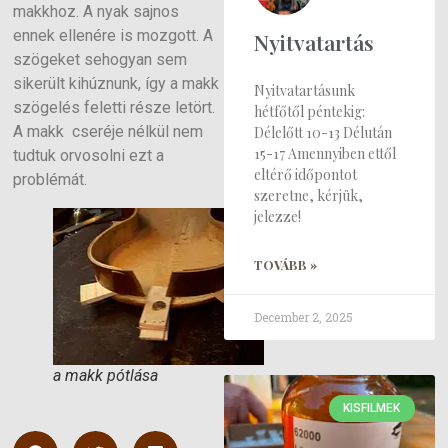
makkhoz. A nyak sajnos
ennek ellenére is mozgott. A
Nyitvatartás
szögeket sehogyan sem
sikerült kihúznunk, így a makk
Nyitvatartásunk
szögelés feletti része letört.
hétfőtől péntekig:
A makk cseréje nélkül nem
Délelőtt 10-13 Délután
15-17 Amennyiben ettől
tudtuk orvosolni ezt a
eltérő időpontot
problémát.
szeretne, kérjük,
jelezze!
TOVÁBB »
December 2, 2025
a makk pótlása
KISFILMEK