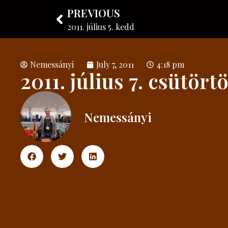
PREVIOUS
Nemessányi László
Instrument maker
2011. július 5. kedd
Nemessányi
July 7, 2011
4:18 pm
2011. július 7. csütört
Nemessányi