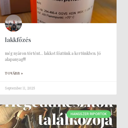
lakkfőzés
még nyáron történt… lakkot főztünk a kertünkben. Jó
alapanyag!!!
TOVÁBB »
September 11, 2025
HANGSZER RIPORTOK