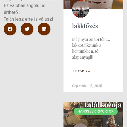
Ez valóban angolul is
érthető….
Talán lesz erre is válasz!
lakkfőzés
még nyáron történt…
lakkot főztünk a
kertünkben. Jó
alapanyag!!!
TOVÁBB »
September 11, 2025
HANGSZER RIPORTOK