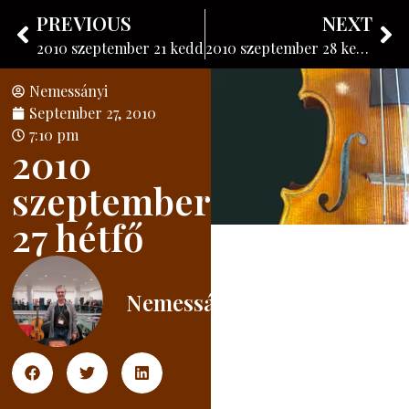
Nemessányi László
PREVIOUS
NEXT
Instrument maker
2010 szeptember 21 kedd
2010 szeptember 28 kedd
Nemessányi
September 27, 2010
7:10 pm
2010
szeptember
27 hétfő
Nemessányi