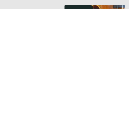
HANGSZER RIPORTOK
Új riport a
Hangszerbulvár
oldalán
Orsós Tamás
hegedűkészítő
mesterrel beszélget
Guminár Tamás és
Nemessányi László
TOVÁBB »