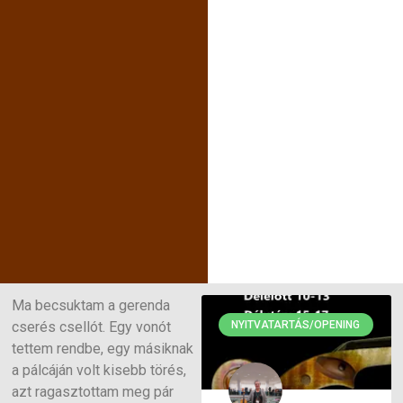
Ma becsuktam a gerenda
cserés csellót. Egy vonót
NYITVATARTÁS/OPENING
tettem rendbe, egy másiknak
a pálcáján volt kisebb törés,
azt ragasztottam meg pár