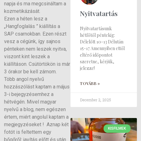
napja és ma megcsináltam a
kozmetikázását.
Nyitvatartás
Ezen a héten lesz a
„Hangfoglalás ” kiállítás a
Nyitvatartásunk
SAP csarnokban. Ezen részt
hétfőtől péntekig:
vesz a cégünk, így sajnos
Délelőtt 10-13 Délután
15-17 Amennyiben ettől
pénteken nem leszek nyitva,
eltérő időpontot
viszont kint leszek a
szeretne, kérjük,
kiállításon. Csütörtökön is már
jelezze!
3 órakor be kell zárnom.
Több angol nyelvű
TOVÁBB »
hozzászólást kaptam a május
3-i bejegyzésemhez a
December 2, 2025
hétvégén. Mivel magyar
nyelvű a blog, nem egészen
értem, miért angolul kaptam a
megjegyzéseket ! Aznap két
KISFILMEK
fotót is feltettem egy
bőgőről: javítás előtt és után .