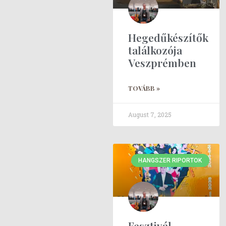
Hegedűkészítők
találkozója
Veszprémben
TOVÁBB »
August 7, 2025
HANGSZER RIPORTOK
Fesztivál