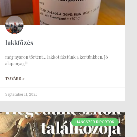
lakkfőzés
még nyáron történt… lakkot főztünk a kertünkben. Jó
alapanyag!!!
TOVÁBB »
September 11, 2025
HANGSZER RIPORTOK