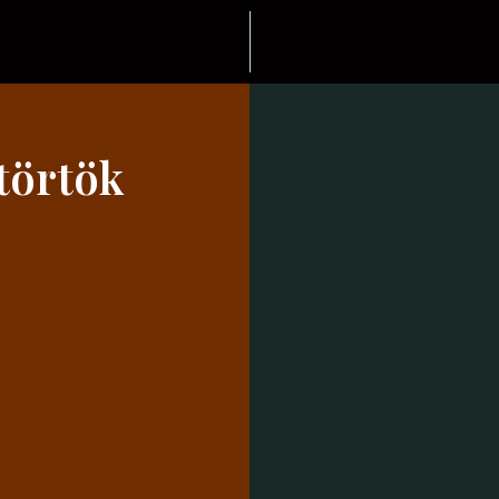
törtök