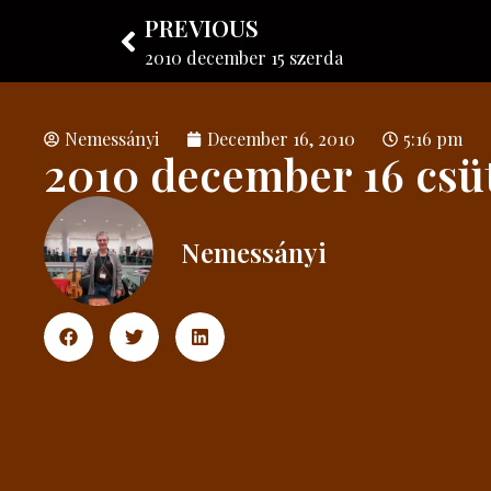
PREVIOUS
Nemessányi László
Instrument maker
2010 december 15 szerda
Nemessányi
December 16, 2010
5:16 pm
2010 december 16 csü
Nemessányi