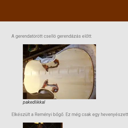
A gerendatörött cselló gerendázás előtt:
pakedlikkal
Elkészült a Reményi bőgő. Ez még csak egy hevenyészett